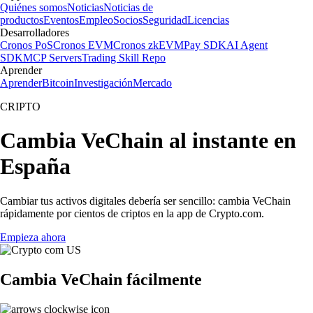
Quiénes somos
Noticias
Noticias de
productos
Eventos
Empleo
Socios
Seguridad
Licencias
Desarrolladores
Cronos PoS
Cronos EVM
Cronos zkEVM
Pay SDK
AI Agent
SDK
MCP Servers
Trading Skill Repo
Aprender
Aprender
Bitcoin
Investigación
Mercado
CRIPTO
Cambia VeChain al instante en
España
Cambiar tus activos digitales debería ser sencillo: cambia VeChain
rápidamente por cientos de criptos en la app de Crypto.com.
Empieza ahora
Cambia VeChain fácilmente