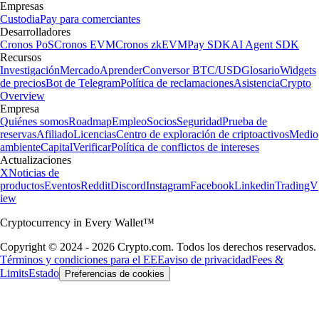
Empresas
Custodia
Pay para comerciantes
Desarrolladores
Cronos PoS
Cronos EVM
Cronos zkEVM
Pay SDK
AI Agent SDK
Recursos
Investigación
Mercado
Aprender
Conversor BTC/USD
Glosario
Widgets
de precios
Bot de Telegram
Política de reclamaciones
Asistencia
Crypto
Overview
Empresa
Quiénes somos
Roadmap
Empleo
Socios
Seguridad
Prueba de
reservas
Afiliado
Licencias
Centro de exploración de criptoactivos
Medio
ambiente
Capital
Verificar
Política de conflictos de intereses
Actualizaciones
X
Noticias de
productos
Eventos
Reddit
Discord
Instagram
Facebook
Linkedin
TradingV
iew
Cryptocurrency in Every Wallet™
Copyright © 2024 - 2026 Crypto.com. Todos los derechos reservados.
Términos y condiciones para el EEE
aviso de privacidad
Fees &
Limits
Estado
Preferencias de cookies