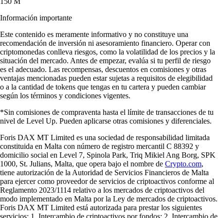
150 M
Información importante
Este contenido es meramente informativo y no constituye una
recomendación de inversión ni asesoramiento financiero. Operar con
criptomonedas conlleva riesgos, como la volatilidad de los precios y la
situación del mercado. Antes de empezar, evalúa si tu perfil de riesgo
es el adecuado. Las recompensas, descuentos en comisiones y otras
ventajas mencionadas pueden estar sujetas a requisitos de elegibilidad
o a la cantidad de tokens que tengas en tu cartera y pueden cambiar
según los términos y condiciones vigentes.
*Sin comisiones de compraventa hasta el límite de transacciones de tu
nivel de Level Up. Pueden aplicarse otras comisiones y diferenciales.
Foris DAX MT Limited es una sociedad de responsabilidad limitada
constituida en Malta con número de registro mercantil C 88392 y
domicilio social en Level 7, Spinola Park, Triq Mikiel Ang Borg, SPK
1000, St. Julians, Malta, que opera bajo el nombre de
Crypto.com
,
tiene autorización de la Autoridad de Servicios Financieros de Malta
para ejercer como proveedor de servicios de criptoactivos conforme al
Reglamento 2023/1114 relativo a los mercados de criptoactivos del
modo implementado en Malta por la Ley de mercados de criptoactivos.
Foris DAX MT Limited está autorizada para prestar los siguientes
servicios: 1. Intercambio de criptoactivos por fondos; 2. Intercambio de