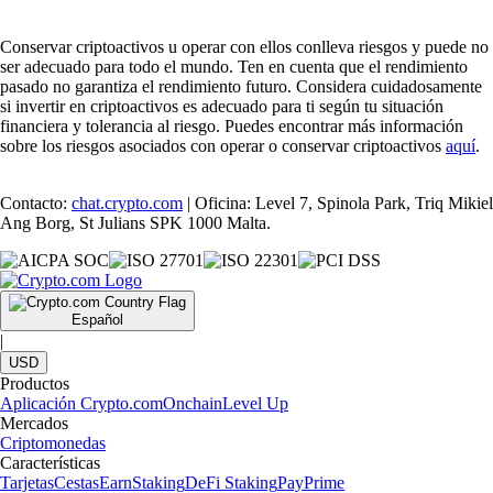
Conservar criptoactivos u operar con ellos conlleva riesgos y puede no
ser adecuado para todo el mundo. Ten en cuenta que el rendimiento
pasado no garantiza el rendimiento futuro. Considera cuidadosamente
si invertir en criptoactivos es adecuado para ti según tu situación
financiera y tolerancia al riesgo. Puedes encontrar más información
sobre los riesgos asociados con operar o conservar criptoactivos
aquí
.
Contacto:
chat.crypto.com
| Oficina: Level 7, Spinola Park, Triq Mikiel
Ang Borg, St Julians SPK 1000 Malta.
Español
|
USD
Productos
Aplicación Crypto.com
Onchain
Level Up
Mercados
Criptomonedas
Características
Tarjetas
Cestas
Earn
Staking
DeFi Staking
Pay
Prime