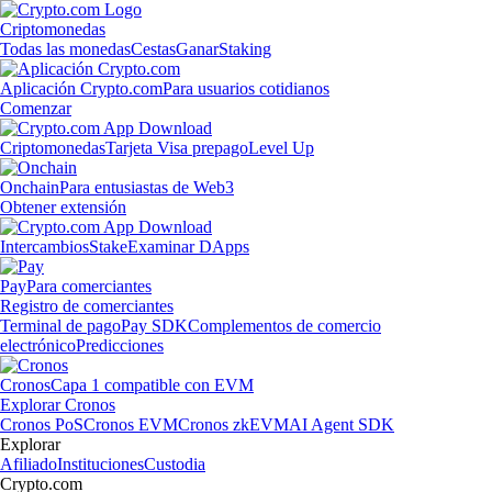
Criptomonedas
Todas las monedas
Cestas
Ganar
Staking
Aplicación Crypto.com
Para usuarios cotidianos
Comenzar
Criptomonedas
Tarjeta Visa prepago
Level Up
Onchain
Para entusiastas de Web3
Obtener extensión
Intercambios
Stake
Examinar DApps
Pay
Para comerciantes
Registro de comerciantes
Terminal de pago
Pay SDK
Complementos de comercio
electrónico
Predicciones
Cronos
Capa 1 compatible con EVM
Explorar Cronos
Cronos PoS
Cronos EVM
Cronos zkEVM
AI Agent SDK
Explorar
Afiliado
Instituciones
Custodia
Crypto.com