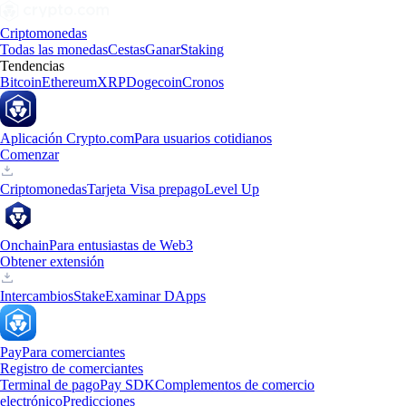
Criptomonedas
Todas las monedas
Cestas
Ganar
Staking
Tendencias
Bitcoin
Ethereum
XRP
Dogecoin
Cronos
Aplicación Crypto.com
Para usuarios cotidianos
Comenzar
Criptomonedas
Tarjeta Visa prepago
Level Up
Onchain
Para entusiastas de Web3
Obtener extensión
Intercambios
Stake
Examinar DApps
Pay
Para comerciantes
Registro de comerciantes
Terminal de pago
Pay SDK
Complementos de comercio
electrónico
Predicciones