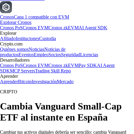
Cronos
Capa 1 compatible con EVM
Explorar Cronos
Cronos PoS
Cronos EVM
Cronos zkEVM
AI Agent SDK
Explorar
Afiliado
Instituciones
Custodia
Crypto.com
Quiénes somos
Noticias
Noticias de
productos
Eventos
Empleo
Socios
Seguridad
Licencias
Desarrolladores
Cronos PoS
Cronos EVM
Cronos zkEVM
Pay SDK
AI Agent
SDK
MCP Servers
Trading Skill Repo
Aprender
Aprender
Bitcoin
Investigación
Mercado
CRIPTO
Cambia Vanguard Small-Cap
ETF al instante en España
Cambiar tus activos digitales debería ser sencillo: cambia Vanguard