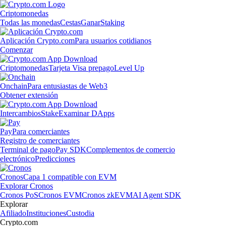
Criptomonedas
Todas las monedas
Cestas
Ganar
Staking
Aplicación Crypto.com
Para usuarios cotidianos
Comenzar
Criptomonedas
Tarjeta Visa prepago
Level Up
Onchain
Para entusiastas de Web3
Obtener extensión
Intercambios
Stake
Examinar DApps
Pay
Para comerciantes
Registro de comerciantes
Terminal de pago
Pay SDK
Complementos de comercio
electrónico
Predicciones
Cronos
Capa 1 compatible con EVM
Explorar Cronos
Cronos PoS
Cronos EVM
Cronos zkEVM
AI Agent SDK
Explorar
Afiliado
Instituciones
Custodia
Crypto.com