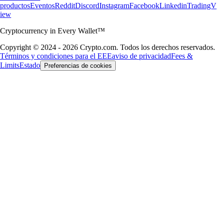
productos
Eventos
Reddit
Discord
Instagram
Facebook
Linkedin
TradingV
iew
Cryptocurrency in Every Wallet™
Copyright © 2024 - 2026 Crypto.com. Todos los derechos reservados.
Términos y condiciones para el EEE
aviso de privacidad
Fees &
Limits
Estado
Preferencias de cookies