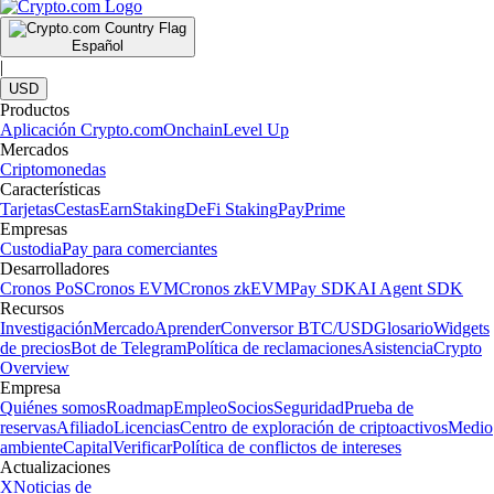
Español
|
USD
Productos
Aplicación Crypto.com
Onchain
Level Up
Mercados
Criptomonedas
Características
Tarjetas
Cestas
Earn
Staking
DeFi Staking
Pay
Prime
Empresas
Custodia
Pay para comerciantes
Desarrolladores
Cronos PoS
Cronos EVM
Cronos zkEVM
Pay SDK
AI Agent SDK
Recursos
Investigación
Mercado
Aprender
Conversor BTC/USD
Glosario
Widgets
de precios
Bot de Telegram
Política de reclamaciones
Asistencia
Crypto
Overview
Empresa
Quiénes somos
Roadmap
Empleo
Socios
Seguridad
Prueba de
reservas
Afiliado
Licencias
Centro de exploración de criptoactivos
Medio
ambiente
Capital
Verificar
Política de conflictos de intereses
Actualizaciones
X
Noticias de