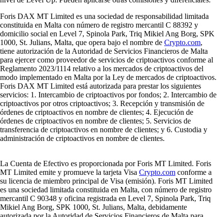
Foris DAX MT Limited es una sociedad de responsabilidad limitada
constituida en Malta con número de registro mercantil C 88392 y
domicilio social en Level 7, Spinola Park, Triq Mikiel Ang Borg, SPK
1000, St. Julians, Malta, que opera bajo el nombre de
Crypto.com
,
tiene autorización de la Autoridad de Servicios Financieros de Malta
para ejercer como proveedor de servicios de criptoactivos conforme al
Reglamento 2023/1114 relativo a los mercados de criptoactivos del
modo implementado en Malta por la Ley de mercados de criptoactivos.
Foris DAX MT Limited está autorizada para prestar los siguientes
servicios: 1. Intercambio de criptoactivos por fondos; 2. Intercambio de
criptoactivos por otros criptoactivos; 3. Recepción y transmisión de
órdenes de criptoactivos en nombre de clientes; 4. Ejecución de
órdenes de criptoactivos en nombre de clientes; 5. Servicios de
transferencia de criptoactivos en nombre de clientes; y 6. Custodia y
administración de criptoactivos en nombre de clientes.
La Cuenta de Efectivo es proporcionada por Foris MT Limited. Foris
MT Limited emite y promueve la tarjeta Visa
Crypto.com
conforme a
su licencia de miembro principal de Visa (emisión). Foris MT Limited
es una sociedad limitada constituida en Malta, con número de registro
mercantil C 90348 y oficina registrada en Level 7, Spinola Park, Triq
Mikiel Ang Borg, SPK 1000, St. Julians, Malta, debidamente
autorizada por la Autoridad de Servicios Financieros de Malta para