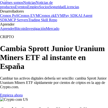
Quiénes somos
Noticias
Noticias de
productos
Eventos
Empleo
Socios
Seguridad
Licencias
Desarrolladores
Cronos PoS
Cronos EVM
Cronos zkEVM
Pay SDK
AI Agent
SDK
MCP Servers
Trading Skill Repo
Aprender
Aprender
Bitcoin
Investigación
Mercado
CRIPTO
Cambia Sprott Junior Uranium
Miners ETF al instante en
España
Cambiar tus activos digitales debería ser sencillo: cambia Sprott Junior
Uranium Miners ETF rápidamente por cientos de criptos en la app de
Crypto.com.
Empieza ahora