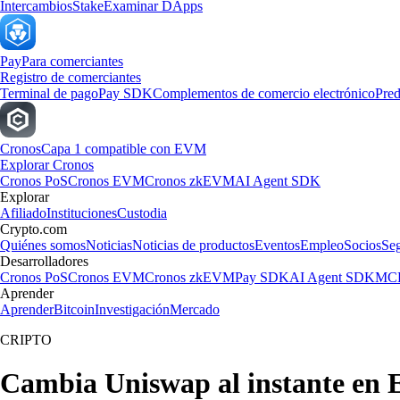
Intercambios
Stake
Examinar DApps
Pay
Para comerciantes
Registro de comerciantes
Terminal de pago
Pay SDK
Complementos de comercio electrónico
Pred
Cronos
Capa 1 compatible con EVM
Explorar Cronos
Cronos PoS
Cronos EVM
Cronos zkEVM
AI Agent SDK
Explorar
Afiliado
Instituciones
Custodia
Crypto.com
Quiénes somos
Noticias
Noticias de productos
Eventos
Empleo
Socios
Se
Desarrolladores
Cronos PoS
Cronos EVM
Cronos zkEVM
Pay SDK
AI Agent SDK
MCP
Aprender
Aprender
Bitcoin
Investigación
Mercado
CRIPTO
Cambia Uniswap al instante en 