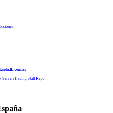
icciones
guridad
Licencias
 Servers
Trading Skill Repo
España