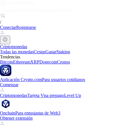
Mercados
Particulares
Empresas
Descubrir
/
Conectar
Registrarse
Criptomonedas
Todas las monedas
Cestas
Ganar
Staking
Tendencias
Bitcoin
Ethereum
XRP
Dogecoin
Cronos
Aplicación Crypto.com
Para usuarios cotidianos
Comenzar
Criptomonedas
Tarjeta Visa prepago
Level Up
Onchain
Para entusiastas de Web3
Obtener extensión