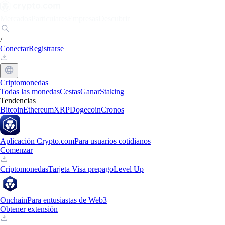
Mercados
Particulares
Empresas
Descubrir
/
Conectar
Registrarse
Criptomonedas
Todas las monedas
Cestas
Ganar
Staking
Tendencias
Bitcoin
Ethereum
XRP
Dogecoin
Cronos
Aplicación Crypto.com
Para usuarios cotidianos
Comenzar
Criptomonedas
Tarjeta Visa prepago
Level Up
Onchain
Para entusiastas de Web3
Obtener extensión