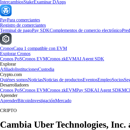
Intercambios
Stake
Examinar DApps
Pay
Para comerciantes
Registro de comerciantes
Terminal de pago
Pay SDK
Complementos de comercio electrónico
Pred
Cronos
Capa 1 compatible con EVM
Explorar Cronos
Cronos PoS
Cronos EVM
Cronos zkEVM
AI Agent SDK
Explorar
Afiliado
Instituciones
Custodia
Crypto.com
Quiénes somos
Noticias
Noticias de productos
Eventos
Empleo
Socios
Se
Desarrolladores
Cronos PoS
Cronos EVM
Cronos zkEVM
Pay SDK
AI Agent SDK
MCP
Aprender
Aprender
Bitcoin
Investigación
Mercado
CRIPTO
Cambia Uber Technologies, Inc. 