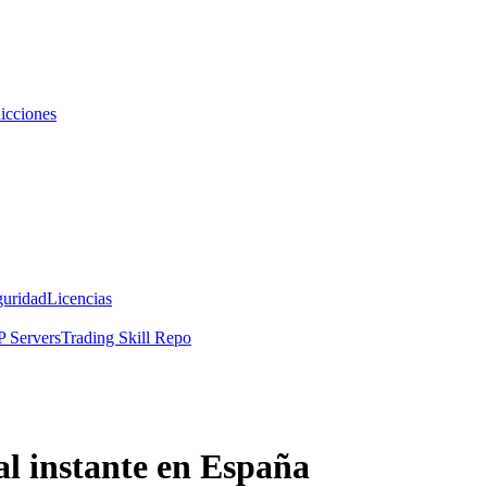
icciones
guridad
Licencias
 Servers
Trading Skill Repo
al instante en España