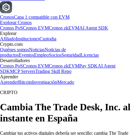
Cronos
Capa 1 compatible con EVM
Explorar Cronos
Cronos PoS
Cronos EVM
Cronos zkEVM
AI Agent SDK
Explorar
Afiliado
Instituciones
Custodia
Crypto.com
Quiénes somos
Noticias
Noticias de
productos
Eventos
Empleo
Socios
Seguridad
Licencias
Desarrolladores
Cronos PoS
Cronos EVM
Cronos zkEVM
Pay SDK
AI Agent
SDK
MCP Servers
Trading Skill Repo
Aprender
Aprender
Bitcoin
Investigación
Mercado
CRIPTO
Cambia The Trade Desk, Inc. al
instante en España
Cambiar tus activos digitales debería ser sencillo: cambia The Trade