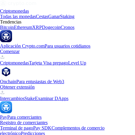
Criptomonedas
Todas las monedas
Cestas
Ganar
Staking
Tendencias
Bitcoin
Ethereum
XRP
Dogecoin
Cronos
Aplicación Crypto.com
Para usuarios cotidianos
Comenzar
Criptomonedas
Tarjeta Visa prepago
Level Up
Onchain
Para entusiastas de Web3
Obtener extensión
Intercambios
Stake
Examinar DApps
Pay
Para comerciantes
Registro de comerciantes
Terminal de pago
Pay SDK
Complementos de comercio
electrónico
Predicciones