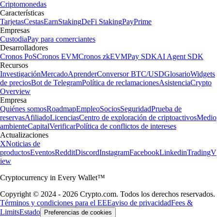
Criptomonedas
Características
Tarjetas
Cestas
Earn
Staking
DeFi Staking
Pay
Prime
Empresas
Custodia
Pay para comerciantes
Desarrolladores
Cronos PoS
Cronos EVM
Cronos zkEVM
Pay SDK
AI Agent SDK
Recursos
Investigación
Mercado
Aprender
Conversor BTC/USD
Glosario
Widgets
de precios
Bot de Telegram
Política de reclamaciones
Asistencia
Crypto
Overview
Empresa
Quiénes somos
Roadmap
Empleo
Socios
Seguridad
Prueba de
reservas
Afiliado
Licencias
Centro de exploración de criptoactivos
Medio
ambiente
Capital
Verificar
Política de conflictos de intereses
Actualizaciones
X
Noticias de
productos
Eventos
Reddit
Discord
Instagram
Facebook
Linkedin
TradingV
iew
Cryptocurrency in Every Wallet™
Copyright © 2024 - 2026 Crypto.com. Todos los derechos reservados.
Términos y condiciones para el EEE
aviso de privacidad
Fees &
Limits
Estado
Preferencias de cookies