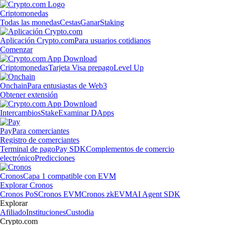
Criptomonedas
Todas las monedas
Cestas
Ganar
Staking
Aplicación Crypto.com
Para usuarios cotidianos
Comenzar
Criptomonedas
Tarjeta Visa prepago
Level Up
Onchain
Para entusiastas de Web3
Obtener extensión
Intercambios
Stake
Examinar DApps
Pay
Para comerciantes
Registro de comerciantes
Terminal de pago
Pay SDK
Complementos de comercio
electrónico
Predicciones
Cronos
Capa 1 compatible con EVM
Explorar Cronos
Cronos PoS
Cronos EVM
Cronos zkEVM
AI Agent SDK
Explorar
Afiliado
Instituciones
Custodia
Crypto.com