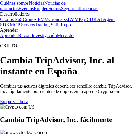
Quiénes somos
Noticias
Noticias de
productos
Eventos
Empleo
Socios
Seguridad
Licencias
Desarrolladores
Cronos PoS
Cronos EVM
Cronos zkEVM
Pay SDK
AI Agent
SDK
MCP Servers
Trading Skill Repo
Aprender
Aprender
Bitcoin
Investigación
Mercado
CRIPTO
Cambia TripAdvisor, Inc. al
instante en España
Cambiar tus activos digitales debería ser sencillo: cambia TripAdvisor,
Inc. rápidamente por cientos de criptos en la app de Crypto.com.
Empieza ahora
Cambia TripAdvisor, Inc. fácilmente