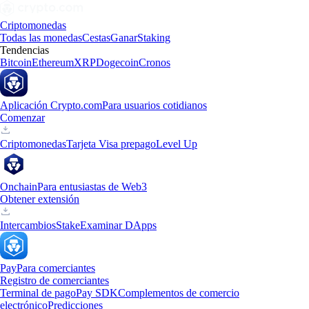
Criptomonedas
Todas las monedas
Cestas
Ganar
Staking
Tendencias
Bitcoin
Ethereum
XRP
Dogecoin
Cronos
Aplicación Crypto.com
Para usuarios cotidianos
Comenzar
Criptomonedas
Tarjeta Visa prepago
Level Up
Onchain
Para entusiastas de Web3
Obtener extensión
Intercambios
Stake
Examinar DApps
Pay
Para comerciantes
Registro de comerciantes
Terminal de pago
Pay SDK
Complementos de comercio
electrónico
Predicciones