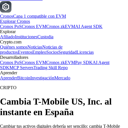
Cronos
Capa 1 compatible con EVM
Explorar Cronos
Cronos PoS
Cronos EVM
Cronos zkEVM
AI Agent SDK
Explorar
Afiliado
Instituciones
Custodia
Crypto.com
Quiénes somos
Noticias
Noticias de
productos
Eventos
Empleo
Socios
Seguridad
Licencias
Desarrolladores
Cronos PoS
Cronos EVM
Cronos zkEVM
Pay SDK
AI Agent
SDK
MCP Servers
Trading Skill Repo
Aprender
Aprender
Bitcoin
Investigación
Mercado
CRIPTO
Cambia T-Mobile US, Inc. al
instante en España
Cambiar tus activos digitales debería ser sencillo: cambia T-Mobile