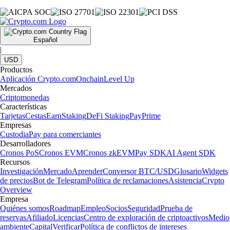
Español
|
USD
Productos
Aplicación Crypto.com
Onchain
Level Up
Mercados
Criptomonedas
Características
Tarjetas
Cestas
Earn
Staking
DeFi Staking
Pay
Prime
Empresas
Custodia
Pay para comerciantes
Desarrolladores
Cronos PoS
Cronos EVM
Cronos zkEVM
Pay SDK
AI Agent SDK
Recursos
Investigación
Mercado
Aprender
Conversor BTC/USD
Glosario
Widgets
de precios
Bot de Telegram
Política de reclamaciones
Asistencia
Crypto
Overview
Empresa
Quiénes somos
Roadmap
Empleo
Socios
Seguridad
Prueba de
reservas
Afiliado
Licencias
Centro de exploración de criptoactivos
Medio
ambiente
Capital
Verificar
Política de conflictos de intereses