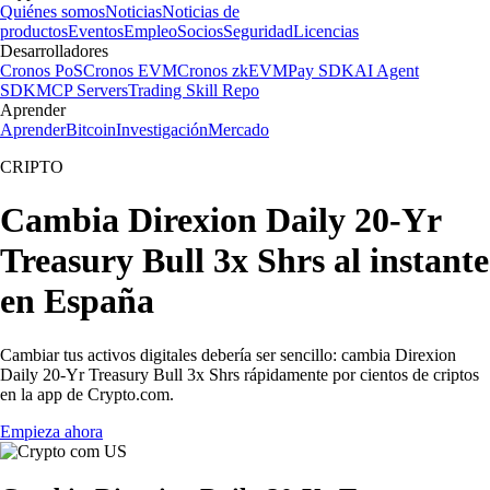
Quiénes somos
Noticias
Noticias de
productos
Eventos
Empleo
Socios
Seguridad
Licencias
Desarrolladores
Cronos PoS
Cronos EVM
Cronos zkEVM
Pay SDK
AI Agent
SDK
MCP Servers
Trading Skill Repo
Aprender
Aprender
Bitcoin
Investigación
Mercado
CRIPTO
Cambia Direxion Daily 20-Yr
Treasury Bull 3x Shrs al instante
en España
Cambiar tus activos digitales debería ser sencillo: cambia Direxion
Daily 20-Yr Treasury Bull 3x Shrs rápidamente por cientos de criptos
en la app de Crypto.com.
Empieza ahora