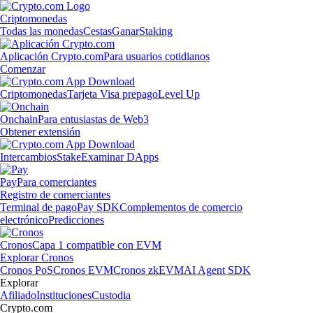
Criptomonedas
Todas las monedas
Cestas
Ganar
Staking
Aplicación Crypto.com
Para usuarios cotidianos
Comenzar
Criptomonedas
Tarjeta Visa prepago
Level Up
Onchain
Para entusiastas de Web3
Obtener extensión
Intercambios
Stake
Examinar DApps
Pay
Para comerciantes
Registro de comerciantes
Terminal de pago
Pay SDK
Complementos de comercio
electrónico
Predicciones
Cronos
Capa 1 compatible con EVM
Explorar Cronos
Cronos PoS
Cronos EVM
Cronos zkEVM
AI Agent SDK
Explorar
Afiliado
Instituciones
Custodia
Crypto.com