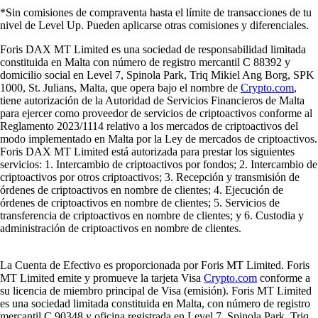
*Sin comisiones de compraventa hasta el límite de transacciones de tu
nivel de Level Up. Pueden aplicarse otras comisiones y diferenciales.
Foris DAX MT Limited es una sociedad de responsabilidad limitada
constituida en Malta con número de registro mercantil C 88392 y
domicilio social en Level 7, Spinola Park, Triq Mikiel Ang Borg, SPK
1000, St. Julians, Malta, que opera bajo el nombre de
Crypto.com
,
tiene autorización de la Autoridad de Servicios Financieros de Malta
para ejercer como proveedor de servicios de criptoactivos conforme al
Reglamento 2023/1114 relativo a los mercados de criptoactivos del
modo implementado en Malta por la Ley de mercados de criptoactivos.
Foris DAX MT Limited está autorizada para prestar los siguientes
servicios: 1. Intercambio de criptoactivos por fondos; 2. Intercambio de
criptoactivos por otros criptoactivos; 3. Recepción y transmisión de
órdenes de criptoactivos en nombre de clientes; 4. Ejecución de
órdenes de criptoactivos en nombre de clientes; 5. Servicios de
transferencia de criptoactivos en nombre de clientes; y 6. Custodia y
administración de criptoactivos en nombre de clientes.
La Cuenta de Efectivo es proporcionada por Foris MT Limited. Foris
MT Limited emite y promueve la tarjeta Visa
Crypto.com
conforme a
su licencia de miembro principal de Visa (emisión). Foris MT Limited
es una sociedad limitada constituida en Malta, con número de registro
mercantil C 90348 y oficina registrada en Level 7, Spinola Park, Triq