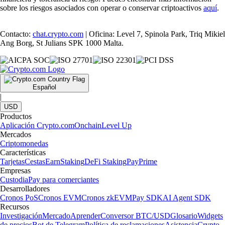
sobre los riesgos asociados con operar o conservar criptoactivos
aquí
.
Contacto:
chat.crypto.com
| Oficina: Level 7, Spinola Park, Triq Mikiel
Ang Borg, St Julians SPK 1000 Malta.
Español
|
USD
Productos
Aplicación Crypto.com
Onchain
Level Up
Mercados
Criptomonedas
Características
Tarjetas
Cestas
Earn
Staking
DeFi Staking
Pay
Prime
Empresas
Custodia
Pay para comerciantes
Desarrolladores
Cronos PoS
Cronos EVM
Cronos zkEVM
Pay SDK
AI Agent SDK
Recursos
Investigación
Mercado
Aprender
Conversor BTC/USD
Glosario
Widgets
de precios
Bot de Telegram
Política de reclamaciones
Asistencia
Crypto