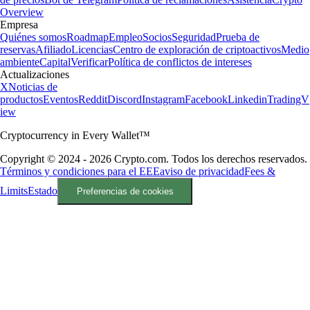
Overview
Empresa
Quiénes somos
Roadmap
Empleo
Socios
Seguridad
Prueba de
reservas
Afiliado
Licencias
Centro de exploración de criptoactivos
Medio
ambiente
Capital
Verificar
Política de conflictos de intereses
Actualizaciones
X
Noticias de
productos
Eventos
Reddit
Discord
Instagram
Facebook
Linkedin
TradingV
iew
Cryptocurrency in Every Wallet™
Copyright © 2024 - 2026 Crypto.com. Todos los derechos reservados.
Términos y condiciones para el EEE
aviso de privacidad
Fees &
Limits
Estado
Preferencias de cookies