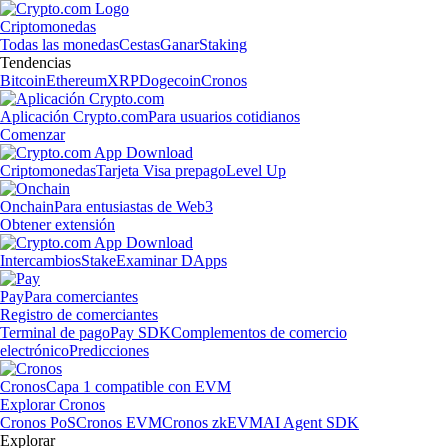
Criptomonedas
Todas las monedas
Cestas
Ganar
Staking
Tendencias
Bitcoin
Ethereum
XRP
Dogecoin
Cronos
Aplicación Crypto.com
Para usuarios cotidianos
Comenzar
Criptomonedas
Tarjeta Visa prepago
Level Up
Onchain
Para entusiastas de Web3
Obtener extensión
Intercambios
Stake
Examinar DApps
Pay
Para comerciantes
Registro de comerciantes
Terminal de pago
Pay SDK
Complementos de comercio
electrónico
Predicciones
Cronos
Capa 1 compatible con EVM
Explorar Cronos
Cronos PoS
Cronos EVM
Cronos zkEVM
AI Agent SDK
Explorar