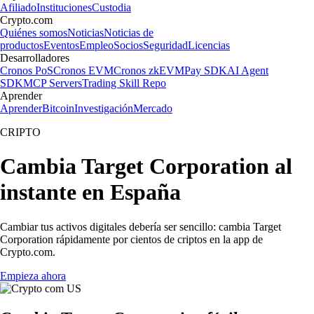
Afiliado
Instituciones
Custodia
Crypto.com
Quiénes somos
Noticias
Noticias de
productos
Eventos
Empleo
Socios
Seguridad
Licencias
Desarrolladores
Cronos PoS
Cronos EVM
Cronos zkEVM
Pay SDK
AI Agent
SDK
MCP Servers
Trading Skill Repo
Aprender
Aprender
Bitcoin
Investigación
Mercado
CRIPTO
Cambia Target Corporation al
instante en España
Cambiar tus activos digitales debería ser sencillo: cambia Target
Corporation rápidamente por cientos de criptos en la app de
Crypto.com.
Empieza ahora