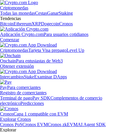
Criptomonedas
Todas las monedas
Cestas
Ganar
Staking
Tendencias
Bitcoin
Ethereum
XRP
Dogecoin
Cronos
Aplicación Crypto.com
Para usuarios cotidianos
Comenzar
Criptomonedas
Tarjeta Visa prepago
Level Up
Onchain
Para entusiastas de Web3
Obtener extensión
Intercambios
Stake
Examinar DApps
Pay
Para comerciantes
Registro de comerciantes
Terminal de pago
Pay SDK
Complementos de comercio
electrónico
Predicciones
Cronos
Capa 1 compatible con EVM
Explorar Cronos
Cronos PoS
Cronos EVM
Cronos zkEVM
AI Agent SDK
Explorar