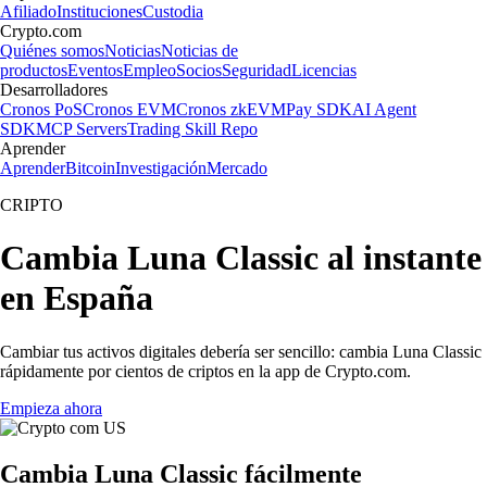
Afiliado
Instituciones
Custodia
Crypto.com
Quiénes somos
Noticias
Noticias de
productos
Eventos
Empleo
Socios
Seguridad
Licencias
Desarrolladores
Cronos PoS
Cronos EVM
Cronos zkEVM
Pay SDK
AI Agent
SDK
MCP Servers
Trading Skill Repo
Aprender
Aprender
Bitcoin
Investigación
Mercado
CRIPTO
Cambia Luna Classic al instante
en España
Cambiar tus activos digitales debería ser sencillo: cambia Luna Classic
rápidamente por cientos de criptos en la app de Crypto.com.
Empieza ahora
Cambia Luna Classic fácilmente