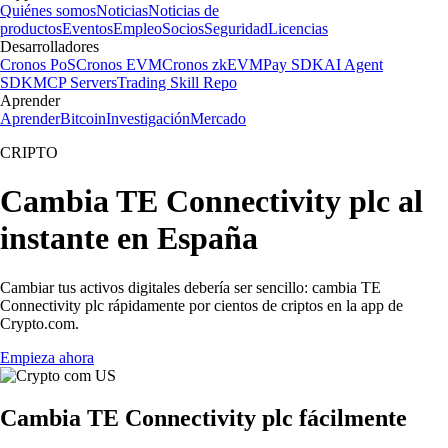
Quiénes somos
Noticias
Noticias de
productos
Eventos
Empleo
Socios
Seguridad
Licencias
Desarrolladores
Cronos PoS
Cronos EVM
Cronos zkEVM
Pay SDK
AI Agent
SDK
MCP Servers
Trading Skill Repo
Aprender
Aprender
Bitcoin
Investigación
Mercado
CRIPTO
Cambia TE Connectivity plc al
instante en España
Cambiar tus activos digitales debería ser sencillo: cambia TE
Connectivity plc rápidamente por cientos de criptos en la app de
Crypto.com.
Empieza ahora
Cambia TE Connectivity plc fácilmente