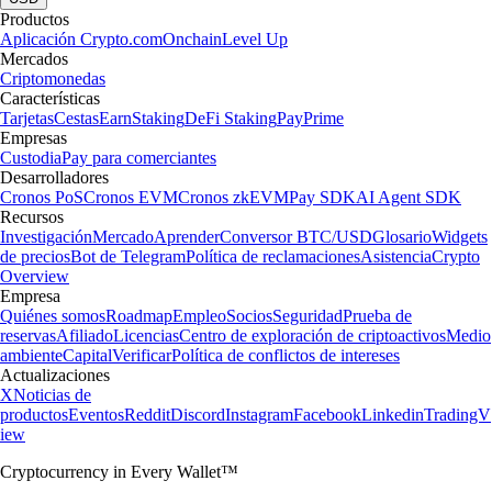
Productos
Aplicación Crypto.com
Onchain
Level Up
Mercados
Criptomonedas
Características
Tarjetas
Cestas
Earn
Staking
DeFi Staking
Pay
Prime
Empresas
Custodia
Pay para comerciantes
Desarrolladores
Cronos PoS
Cronos EVM
Cronos zkEVM
Pay SDK
AI Agent SDK
Recursos
Investigación
Mercado
Aprender
Conversor BTC/USD
Glosario
Widgets
de precios
Bot de Telegram
Política de reclamaciones
Asistencia
Crypto
Overview
Empresa
Quiénes somos
Roadmap
Empleo
Socios
Seguridad
Prueba de
reservas
Afiliado
Licencias
Centro de exploración de criptoactivos
Medio
ambiente
Capital
Verificar
Política de conflictos de intereses
Actualizaciones
X
Noticias de
productos
Eventos
Reddit
Discord
Instagram
Facebook
Linkedin
TradingV
iew
Cryptocurrency in Every Wallet™