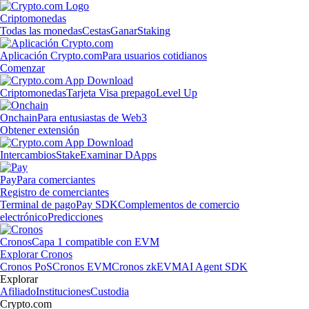
Criptomonedas
Todas las monedas
Cestas
Ganar
Staking
Aplicación Crypto.com
Para usuarios cotidianos
Comenzar
Criptomonedas
Tarjeta Visa prepago
Level Up
Onchain
Para entusiastas de Web3
Obtener extensión
Intercambios
Stake
Examinar DApps
Pay
Para comerciantes
Registro de comerciantes
Terminal de pago
Pay SDK
Complementos de comercio
electrónico
Predicciones
Cronos
Capa 1 compatible con EVM
Explorar Cronos
Cronos PoS
Cronos EVM
Cronos zkEVM
AI Agent SDK
Explorar
Afiliado
Instituciones
Custodia
Crypto.com