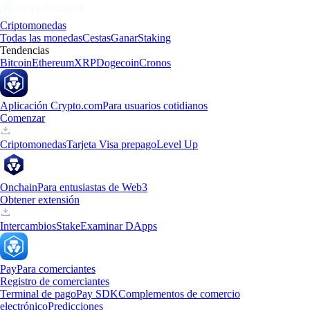
Criptomonedas
Todas las monedas
Cestas
Ganar
Staking
Tendencias
Bitcoin
Ethereum
XRP
Dogecoin
Cronos
Aplicación Crypto.com
Para usuarios cotidianos
Comenzar
Criptomonedas
Tarjeta Visa prepago
Level Up
Onchain
Para entusiastas de Web3
Obtener extensión
Intercambios
Stake
Examinar DApps
Pay
Para comerciantes
Registro de comerciantes
Terminal de pago
Pay SDK
Complementos de comercio
electrónico
Predicciones