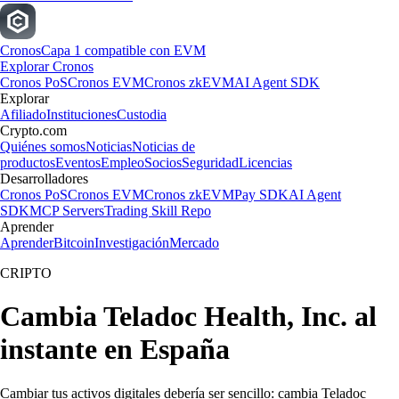
Cronos
Capa 1 compatible con EVM
Explorar Cronos
Cronos PoS
Cronos EVM
Cronos zkEVM
AI Agent SDK
Explorar
Afiliado
Instituciones
Custodia
Crypto.com
Quiénes somos
Noticias
Noticias de
productos
Eventos
Empleo
Socios
Seguridad
Licencias
Desarrolladores
Cronos PoS
Cronos EVM
Cronos zkEVM
Pay SDK
AI Agent
SDK
MCP Servers
Trading Skill Repo
Aprender
Aprender
Bitcoin
Investigación
Mercado
CRIPTO
Cambia Teladoc Health, Inc. al
instante en España
Cambiar tus activos digitales debería ser sencillo: cambia Teladoc