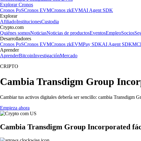
Explorar Cronos
Cronos PoS
Cronos EVM
Cronos zkEVM
AI Agent SDK
Explorar
Afiliado
Instituciones
Custodia
Crypto.com
Quiénes somos
Noticias
Noticias de productos
Eventos
Empleo
Socios
Se
Desarrolladores
Cronos PoS
Cronos EVM
Cronos zkEVM
Pay SDK
AI Agent SDK
MCP
Aprender
Aprender
Bitcoin
Investigación
Mercado
CRIPTO
Cambia Transdigm Group Incorpo
Cambiar tus activos digitales debería ser sencillo: cambia Transdigm G
Empieza ahora
Cambia Transdigm Group Incorporated fác