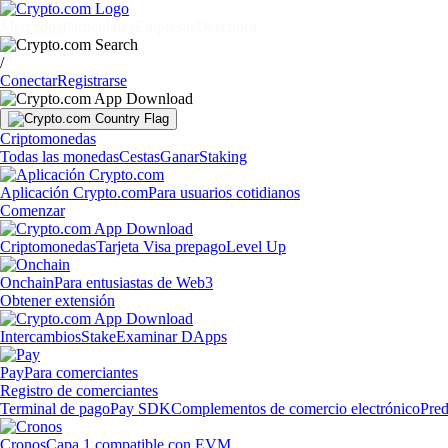
Mercados
Particulares
Empresas
Descubrir
/
Conectar
Registrarse
Criptomonedas
Todas las monedas
Cestas
Ganar
Staking
Aplicación Crypto.com
Para usuarios cotidianos
Comenzar
Criptomonedas
Tarjeta Visa prepago
Level Up
Onchain
Para entusiastas de Web3
Obtener extensión
Intercambios
Stake
Examinar DApps
Pay
Para comerciantes
Registro de comerciantes
Terminal de pago
Pay SDK
Complementos de comercio electrónico
Pred
Cronos
Capa 1 compatible con EVM