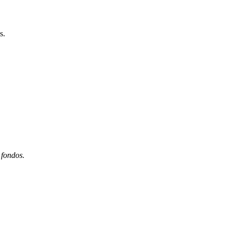
s.
.
 fondos.