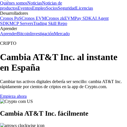
Quiénes somos
Noticias
Noticias de
productos
Eventos
Empleo
Socios
Seguridad
Licencias
Desarrolladores
Cronos PoS
Cronos EVM
Cronos zkEVM
Pay SDK
AI Agent
SDK
MCP Servers
Trading Skill Repo
Aprender
Aprender
Bitcoin
Investigación
Mercado
CRIPTO
Cambia AT&T Inc. al instante
en España
Cambiar tus activos digitales debería ser sencillo: cambia AT&T Inc.
rápidamente por cientos de criptos en la app de Crypto.com.
Empieza ahora
Cambia AT&T Inc. fácilmente