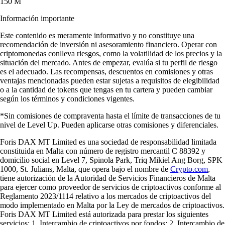
150 M
Información importante
Este contenido es meramente informativo y no constituye una
recomendación de inversión ni asesoramiento financiero. Operar con
criptomonedas conlleva riesgos, como la volatilidad de los precios y la
situación del mercado. Antes de empezar, evalúa si tu perfil de riesgo
es el adecuado. Las recompensas, descuentos en comisiones y otras
ventajas mencionadas pueden estar sujetas a requisitos de elegibilidad
o a la cantidad de tokens que tengas en tu cartera y pueden cambiar
según los términos y condiciones vigentes.
*Sin comisiones de compraventa hasta el límite de transacciones de tu
nivel de Level Up. Pueden aplicarse otras comisiones y diferenciales.
Foris DAX MT Limited es una sociedad de responsabilidad limitada
constituida en Malta con número de registro mercantil C 88392 y
domicilio social en Level 7, Spinola Park, Triq Mikiel Ang Borg, SPK
1000, St. Julians, Malta, que opera bajo el nombre de
Crypto.com
,
tiene autorización de la Autoridad de Servicios Financieros de Malta
para ejercer como proveedor de servicios de criptoactivos conforme al
Reglamento 2023/1114 relativo a los mercados de criptoactivos del
modo implementado en Malta por la Ley de mercados de criptoactivos.
Foris DAX MT Limited está autorizada para prestar los siguientes
servicios: 1. Intercambio de criptoactivos por fondos; 2. Intercambio de