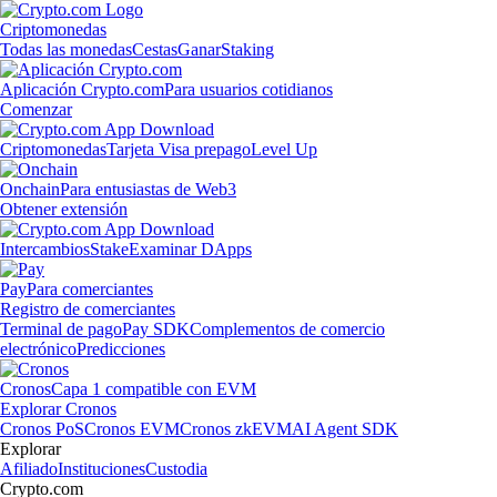
Criptomonedas
Todas las monedas
Cestas
Ganar
Staking
Aplicación Crypto.com
Para usuarios cotidianos
Comenzar
Criptomonedas
Tarjeta Visa prepago
Level Up
Onchain
Para entusiastas de Web3
Obtener extensión
Intercambios
Stake
Examinar DApps
Pay
Para comerciantes
Registro de comerciantes
Terminal de pago
Pay SDK
Complementos de comercio
electrónico
Predicciones
Cronos
Capa 1 compatible con EVM
Explorar Cronos
Cronos PoS
Cronos EVM
Cronos zkEVM
AI Agent SDK
Explorar
Afiliado
Instituciones
Custodia
Crypto.com