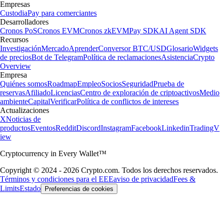
Empresas
Custodia
Pay para comerciantes
Desarrolladores
Cronos PoS
Cronos EVM
Cronos zkEVM
Pay SDK
AI Agent SDK
Recursos
Investigación
Mercado
Aprender
Conversor BTC/USD
Glosario
Widgets
de precios
Bot de Telegram
Política de reclamaciones
Asistencia
Crypto
Overview
Empresa
Quiénes somos
Roadmap
Empleo
Socios
Seguridad
Prueba de
reservas
Afiliado
Licencias
Centro de exploración de criptoactivos
Medio
ambiente
Capital
Verificar
Política de conflictos de intereses
Actualizaciones
X
Noticias de
productos
Eventos
Reddit
Discord
Instagram
Facebook
Linkedin
TradingV
iew
Cryptocurrency in Every Wallet™
Copyright © 2024 - 2026 Crypto.com. Todos los derechos reservados.
Términos y condiciones para el EEE
aviso de privacidad
Fees &
Limits
Estado
Preferencias de cookies