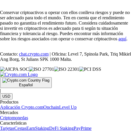
Conservar criptoactivos u operar con ellos conlleva riesgos y puede no
ser adecuado para todo el mundo. Ten en cuenta que el rendimiento
pasado no garantiza el rendimiento futuro. Considera cuidadosamente
si invertir en criptoactivos es adecuado para ti según tu situación
financiera y tolerancia al riesgo. Puedes encontrar más información
sobre los riesgos asociados con operar o conservar criptoactivos
aquí
.
Contacto:
chat.crypto.com
| Oficina: Level 7, Spinola Park, Triq Mikiel
Ang Borg, St Julians SPK 1000 Malta.
Español
|
USD
Productos
Aplicación Crypto.com
Onchain
Level Up
Mercados
Criptomonedas
Características
Tarjetas
Cestas
Earn
Staking
DeFi Staking
Pay
Prime