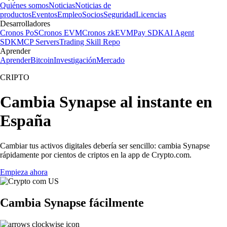
Quiénes somos
Noticias
Noticias de
productos
Eventos
Empleo
Socios
Seguridad
Licencias
Desarrolladores
Cronos PoS
Cronos EVM
Cronos zkEVM
Pay SDK
AI Agent
SDK
MCP Servers
Trading Skill Repo
Aprender
Aprender
Bitcoin
Investigación
Mercado
CRIPTO
Cambia Synapse al instante en
España
Cambiar tus activos digitales debería ser sencillo: cambia Synapse
rápidamente por cientos de criptos en la app de Crypto.com.
Empieza ahora
Cambia Synapse fácilmente