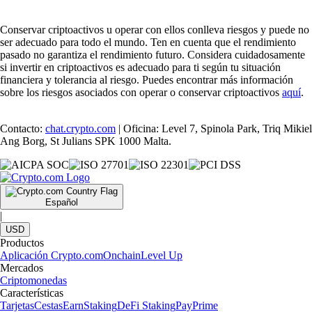
Conservar criptoactivos u operar con ellos conlleva riesgos y puede no
ser adecuado para todo el mundo. Ten en cuenta que el rendimiento
pasado no garantiza el rendimiento futuro. Considera cuidadosamente
si invertir en criptoactivos es adecuado para ti según tu situación
financiera y tolerancia al riesgo. Puedes encontrar más información
sobre los riesgos asociados con operar o conservar criptoactivos
aquí
.
Contacto:
chat.crypto.com
| Oficina: Level 7, Spinola Park, Triq Mikiel
Ang Borg, St Julians SPK 1000 Malta.
Español
|
USD
Productos
Aplicación Crypto.com
Onchain
Level Up
Mercados
Criptomonedas
Características
Tarjetas
Cestas
Earn
Staking
DeFi Staking
Pay
Prime