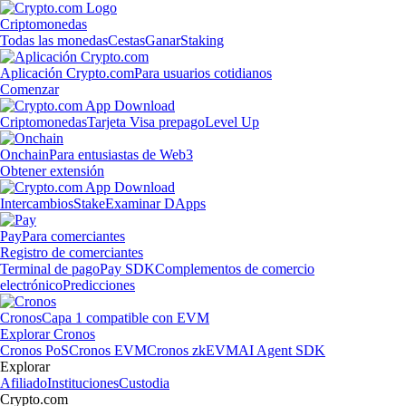
Criptomonedas
Todas las monedas
Cestas
Ganar
Staking
Aplicación Crypto.com
Para usuarios cotidianos
Comenzar
Criptomonedas
Tarjeta Visa prepago
Level Up
Onchain
Para entusiastas de Web3
Obtener extensión
Intercambios
Stake
Examinar DApps
Pay
Para comerciantes
Registro de comerciantes
Terminal de pago
Pay SDK
Complementos de comercio
electrónico
Predicciones
Cronos
Capa 1 compatible con EVM
Explorar Cronos
Cronos PoS
Cronos EVM
Cronos zkEVM
AI Agent SDK
Explorar
Afiliado
Instituciones
Custodia
Crypto.com