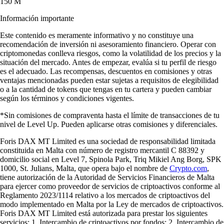
150 M
Información importante
Este contenido es meramente informativo y no constituye una
recomendación de inversión ni asesoramiento financiero. Operar con
criptomonedas conlleva riesgos, como la volatilidad de los precios y la
situación del mercado. Antes de empezar, evalúa si tu perfil de riesgo
es el adecuado. Las recompensas, descuentos en comisiones y otras
ventajas mencionadas pueden estar sujetas a requisitos de elegibilidad
o a la cantidad de tokens que tengas en tu cartera y pueden cambiar
según los términos y condiciones vigentes.
*Sin comisiones de compraventa hasta el límite de transacciones de tu
nivel de Level Up. Pueden aplicarse otras comisiones y diferenciales.
Foris DAX MT Limited es una sociedad de responsabilidad limitada
constituida en Malta con número de registro mercantil C 88392 y
domicilio social en Level 7, Spinola Park, Triq Mikiel Ang Borg, SPK
1000, St. Julians, Malta, que opera bajo el nombre de
Crypto.com
,
tiene autorización de la Autoridad de Servicios Financieros de Malta
para ejercer como proveedor de servicios de criptoactivos conforme al
Reglamento 2023/1114 relativo a los mercados de criptoactivos del
modo implementado en Malta por la Ley de mercados de criptoactivos.
Foris DAX MT Limited está autorizada para prestar los siguientes
servicios: 1. Intercambio de criptoactivos por fondos; 2. Intercambio de