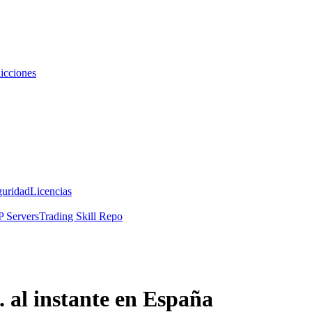
icciones
guridad
Licencias
 Servers
Trading Skill Repo
 al instante en España