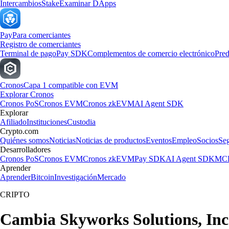
Intercambios
Stake
Examinar DApps
Pay
Para comerciantes
Registro de comerciantes
Terminal de pago
Pay SDK
Complementos de comercio electrónico
Pred
Cronos
Capa 1 compatible con EVM
Explorar Cronos
Cronos PoS
Cronos EVM
Cronos zkEVM
AI Agent SDK
Explorar
Afiliado
Instituciones
Custodia
Crypto.com
Quiénes somos
Noticias
Noticias de productos
Eventos
Empleo
Socios
Se
Desarrolladores
Cronos PoS
Cronos EVM
Cronos zkEVM
Pay SDK
AI Agent SDK
MCP
Aprender
Aprender
Bitcoin
Investigación
Mercado
CRIPTO
Cambia Skyworks Solutions, Inc.