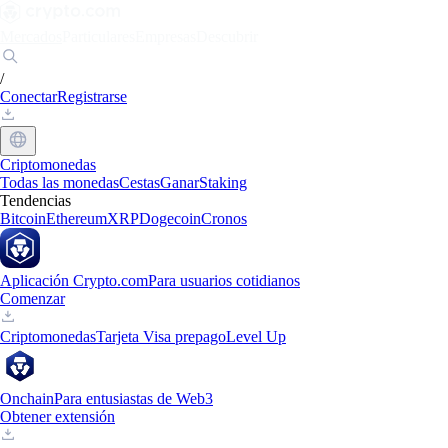
Mercados
Particulares
Empresas
Descubrir
/
Conectar
Registrarse
Criptomonedas
Todas las monedas
Cestas
Ganar
Staking
Tendencias
Bitcoin
Ethereum
XRP
Dogecoin
Cronos
Aplicación Crypto.com
Para usuarios cotidianos
Comenzar
Criptomonedas
Tarjeta Visa prepago
Level Up
Onchain
Para entusiastas de Web3
Obtener extensión