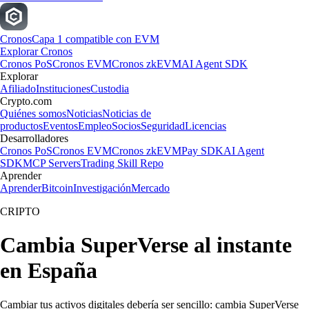
Cronos
Capa 1 compatible con EVM
Explorar Cronos
Cronos PoS
Cronos EVM
Cronos zkEVM
AI Agent SDK
Explorar
Afiliado
Instituciones
Custodia
Crypto.com
Quiénes somos
Noticias
Noticias de
productos
Eventos
Empleo
Socios
Seguridad
Licencias
Desarrolladores
Cronos PoS
Cronos EVM
Cronos zkEVM
Pay SDK
AI Agent
SDK
MCP Servers
Trading Skill Repo
Aprender
Aprender
Bitcoin
Investigación
Mercado
CRIPTO
Cambia SuperVerse al instante
en España
Cambiar tus activos digitales debería ser sencillo: cambia SuperVerse