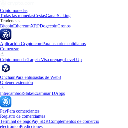
Criptomonedas
Todas las monedas
Cestas
Ganar
Staking
Tendencias
Bitcoin
Ethereum
XRP
Dogecoin
Cronos
Aplicación Crypto.com
Para usuarios cotidianos
Comenzar
Criptomonedas
Tarjeta Visa prepago
Level Up
Onchain
Para entusiastas de Web3
Obtener extensión
Intercambios
Stake
Examinar DApps
Pay
Para comerciantes
Registro de comerciantes
Terminal de pago
Pay SDK
Complementos de comercio
electrónico
Predicciones