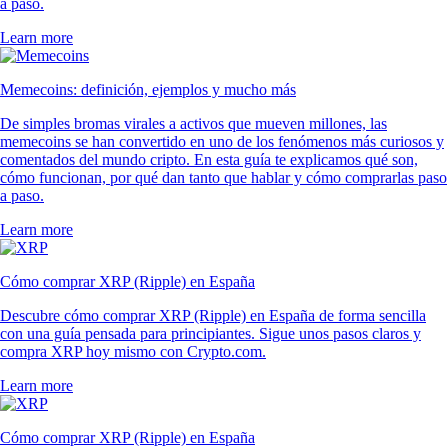
a paso.
Learn more
Memecoins: definición, ejemplos y mucho más
De simples bromas virales a activos que mueven millones, las
memecoins se han convertido en uno de los fenómenos más curiosos y
comentados del mundo cripto. En esta guía te explicamos qué son,
cómo funcionan, por qué dan tanto que hablar y cómo comprarlas paso
a paso.
Learn more
Cómo comprar XRP (Ripple) en España
Descubre cómo comprar XRP (Ripple) en España de forma sencilla
con una guía pensada para principiantes. Sigue unos pasos claros y
compra XRP hoy mismo con Crypto.com.
Learn more
Cómo comprar XRP (Ripple) en España