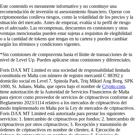
Este contenido es meramente informativo y no constituye una
recomendación de inversión ni asesoramiento financiero. Operar con
criptomonedas conlleva riesgos, como la volatilidad de los precios y la
situación del mercado. Antes de empezar, evalúa si tu perfil de riesgo
es el adecuado. Las recompensas, descuentos en comisiones y otras
ventajas mencionadas pueden estar sujetas a requisitos de elegibilidad
o a la cantidad de tokens que tengas en tu cartera y pueden cambiar
según los términos y condiciones vigentes.
*Sin comisiones de compraventa hasta el límite de transacciones de tu
nivel de Level Up. Pueden aplicarse otras comisiones y diferenciales.
Foris DAX MT Limited es una sociedad de responsabilidad limitada
constituida en Malta con número de registro mercantil C 88392 y
domicilio social en Level 7, Spinola Park, Triq Mikiel Ang Borg, SPK
1000, St. Julians, Malta, que opera bajo el nombre de
Crypto.com
,
tiene autorización de la Autoridad de Servicios Financieros de Malta
para ejercer como proveedor de servicios de criptoactivos conforme al
Reglamento 2023/1114 relativo a los mercados de criptoactivos del
modo implementado en Malta por la Ley de mercados de criptoactivos.
Foris DAX MT Limited está autorizada para prestar los siguientes
servicios: 1. Intercambio de criptoactivos por fondos; 2. Intercambio de
criptoactivos por otros criptoactivos; 3. Recepción y transmisión de
órdenes de criptoactivos en nombre de clientes; 4. Ejecución de