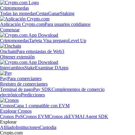
Criptomonedas
Todas las monedas
Cestas
Ganar
Staking
Aplicación Crypto.com
Para usuarios cotidianos
Comenzar
Criptomonedas
Tarjeta Visa prepago
Level Up
Onchain
Para entusiastas de Web3
Obtener extensión
Intercambios
Stake
Examinar DApps
Pay
Para comerciantes
Registro de comerciantes
Terminal de pago
Pay SDK
Complementos de comercio
electrónico
Predicciones
Cronos
Capa 1 compatible con EVM
Explorar Cronos
Cronos PoS
Cronos EVM
Cronos zkEVM
AI Agent SDK
Explorar
Afiliado
Instituciones
Custodia
Crypto.com