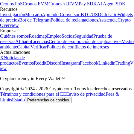
Cronos PoS
Cronos EVM
Cronos zkEVM
Pay SDK
AI Agent SDK
Recursos
Investigación
Mercado
Aprender
Conversor BTC/USD
Glosario
Widgets
de precios
Bot de Telegram
Política de reclamaciones
Asistencia
Crypto
Overview
Empresa
Quiénes somos
Roadmap
Empleo
Socios
Seguridad
Prueba de
reservas
Afiliado
Licencias
Centro de exploración de criptoactivos
Medio
ambiente
Capital
Verificar
Política de conflictos de intereses
Actualizaciones
X
Noticias de
productos
Eventos
Reddit
Discord
Instagram
Facebook
Linkedin
TradingV
iew
Cryptocurrency in Every Wallet™
Copyright © 2024 - 2026 Crypto.com. Todos los derechos reservados.
Términos y condiciones para el EEE
aviso de privacidad
Fees &
Limits
Estado
Preferencias de cookies