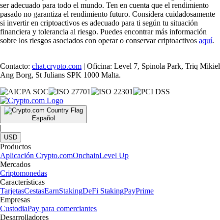
ser adecuado para todo el mundo. Ten en cuenta que el rendimiento
pasado no garantiza el rendimiento futuro. Considera cuidadosamente
si invertir en criptoactivos es adecuado para ti según tu situación
financiera y tolerancia al riesgo. Puedes encontrar más información
sobre los riesgos asociados con operar o conservar criptoactivos
aquí
.
Contacto:
chat.crypto.com
| Oficina: Level 7, Spinola Park, Triq Mikiel
Ang Borg, St Julians SPK 1000 Malta.
Español
|
USD
Productos
Aplicación Crypto.com
Onchain
Level Up
Mercados
Criptomonedas
Características
Tarjetas
Cestas
Earn
Staking
DeFi Staking
Pay
Prime
Empresas
Custodia
Pay para comerciantes
Desarrolladores