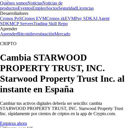
Quiénes somos
Noticias
Noticias de
productos
Eventos
Empleo
Socios
Seguridad
Licencias
Desarrolladores
Cronos PoS
Cronos EVM
Cronos zkEVM
Pay SDK
AI Agent
SDK
MCP Servers
Trading Skill Repo
Aprender
Aprender
Bitcoin
Investigación
Mercado
CRIPTO
Cambia STARWOOD
PROPERTY TRUST, INC.
Starwood Property Trust Inc. al
instante en España
Cambiar tus activos digitales debería ser sencillo: cambia
STARWOOD PROPERTY TRUST, INC. Starwood Property Trust
Inc. rápidamente por cientos de criptos en la app de Crypto.com.
Empieza ahora