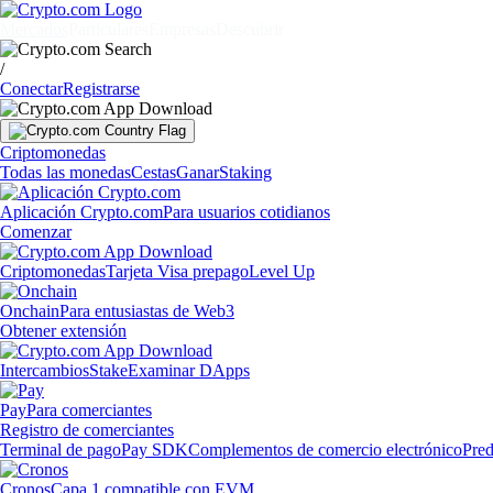
Mercados
Particulares
Empresas
Descubrir
/
Conectar
Registrarse
Criptomonedas
Todas las monedas
Cestas
Ganar
Staking
Aplicación Crypto.com
Para usuarios cotidianos
Comenzar
Criptomonedas
Tarjeta Visa prepago
Level Up
Onchain
Para entusiastas de Web3
Obtener extensión
Intercambios
Stake
Examinar DApps
Pay
Para comerciantes
Registro de comerciantes
Terminal de pago
Pay SDK
Complementos de comercio electrónico
Pred
Cronos
Capa 1 compatible con EVM