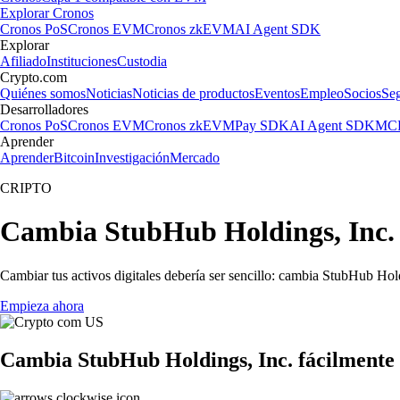
Explorar Cronos
Cronos PoS
Cronos EVM
Cronos zkEVM
AI Agent SDK
Explorar
Afiliado
Instituciones
Custodia
Crypto.com
Quiénes somos
Noticias
Noticias de productos
Eventos
Empleo
Socios
Se
Desarrolladores
Cronos PoS
Cronos EVM
Cronos zkEVM
Pay SDK
AI Agent SDK
MCP
Aprender
Aprender
Bitcoin
Investigación
Mercado
CRIPTO
Cambia StubHub Holdings, Inc. 
Cambiar tus activos digitales debería ser sencillo: cambia StubHub Hol
Empieza ahora
Cambia StubHub Holdings, Inc. fácilmente