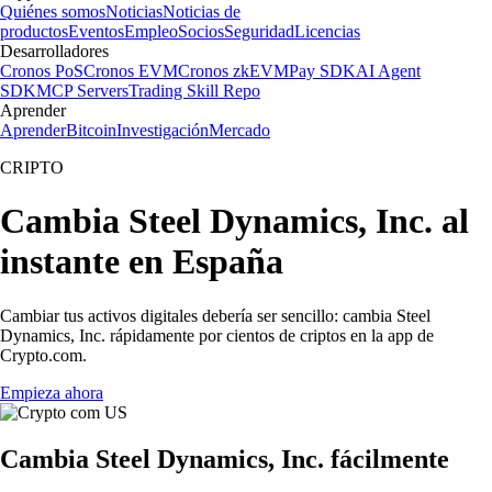
Quiénes somos
Noticias
Noticias de
productos
Eventos
Empleo
Socios
Seguridad
Licencias
Desarrolladores
Cronos PoS
Cronos EVM
Cronos zkEVM
Pay SDK
AI Agent
SDK
MCP Servers
Trading Skill Repo
Aprender
Aprender
Bitcoin
Investigación
Mercado
CRIPTO
Cambia Steel Dynamics, Inc. al
instante en España
Cambiar tus activos digitales debería ser sencillo: cambia Steel
Dynamics, Inc. rápidamente por cientos de criptos en la app de
Crypto.com.
Empieza ahora
Cambia Steel Dynamics, Inc. fácilmente