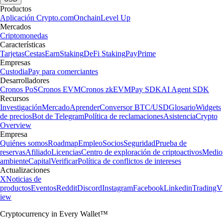
Productos
Aplicación Crypto.com
Onchain
Level Up
Mercados
Criptomonedas
Características
Tarjetas
Cestas
Earn
Staking
DeFi Staking
Pay
Prime
Empresas
Custodia
Pay para comerciantes
Desarrolladores
Cronos PoS
Cronos EVM
Cronos zkEVM
Pay SDK
AI Agent SDK
Recursos
Investigación
Mercado
Aprender
Conversor BTC/USD
Glosario
Widgets
de precios
Bot de Telegram
Política de reclamaciones
Asistencia
Crypto
Overview
Empresa
Quiénes somos
Roadmap
Empleo
Socios
Seguridad
Prueba de
reservas
Afiliado
Licencias
Centro de exploración de criptoactivos
Medio
ambiente
Capital
Verificar
Política de conflictos de intereses
Actualizaciones
X
Noticias de
productos
Eventos
Reddit
Discord
Instagram
Facebook
Linkedin
TradingV
iew
Cryptocurrency in Every Wallet™