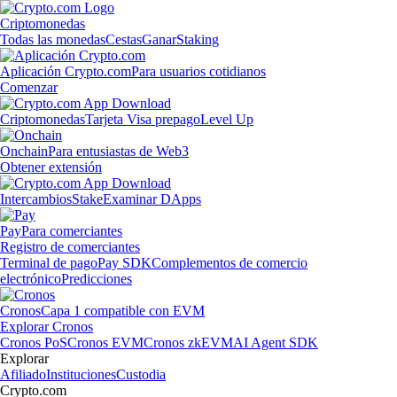
Criptomonedas
Todas las monedas
Cestas
Ganar
Staking
Aplicación Crypto.com
Para usuarios cotidianos
Comenzar
Criptomonedas
Tarjeta Visa prepago
Level Up
Onchain
Para entusiastas de Web3
Obtener extensión
Intercambios
Stake
Examinar DApps
Pay
Para comerciantes
Registro de comerciantes
Terminal de pago
Pay SDK
Complementos de comercio
electrónico
Predicciones
Cronos
Capa 1 compatible con EVM
Explorar Cronos
Cronos PoS
Cronos EVM
Cronos zkEVM
AI Agent SDK
Explorar
Afiliado
Instituciones
Custodia
Crypto.com