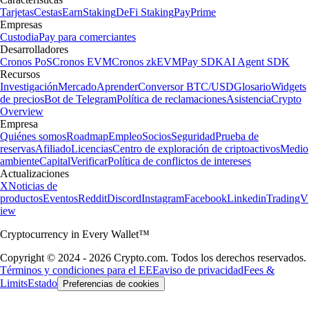
Tarjetas
Cestas
Earn
Staking
DeFi Staking
Pay
Prime
Empresas
Custodia
Pay para comerciantes
Desarrolladores
Cronos PoS
Cronos EVM
Cronos zkEVM
Pay SDK
AI Agent SDK
Recursos
Investigación
Mercado
Aprender
Conversor BTC/USD
Glosario
Widgets
de precios
Bot de Telegram
Política de reclamaciones
Asistencia
Crypto
Overview
Empresa
Quiénes somos
Roadmap
Empleo
Socios
Seguridad
Prueba de
reservas
Afiliado
Licencias
Centro de exploración de criptoactivos
Medio
ambiente
Capital
Verificar
Política de conflictos de intereses
Actualizaciones
X
Noticias de
productos
Eventos
Reddit
Discord
Instagram
Facebook
Linkedin
TradingV
iew
Cryptocurrency in Every Wallet™
Copyright © 2024 - 2026 Crypto.com. Todos los derechos reservados.
Términos y condiciones para el EEE
aviso de privacidad
Fees &
Limits
Estado
Preferencias de cookies