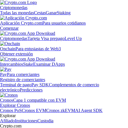
Criptomonedas
Todas las monedas
Cestas
Ganar
Staking
Aplicación Crypto.com
Para usuarios cotidianos
Comenzar
Criptomonedas
Tarjeta Visa prepago
Level Up
Onchain
Para entusiastas de Web3
Obtener extensión
Intercambios
Stake
Examinar DApps
Pay
Para comerciantes
Registro de comerciantes
Terminal de pago
Pay SDK
Complementos de comercio
electrónico
Predicciones
Cronos
Capa 1 compatible con EVM
Explorar Cronos
Cronos PoS
Cronos EVM
Cronos zkEVM
AI Agent SDK
Explorar
Afiliado
Instituciones
Custodia
Crypto.com