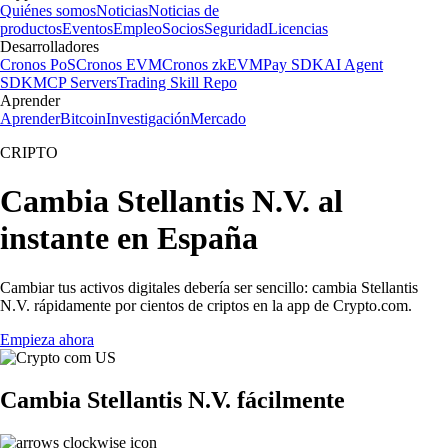
Quiénes somos
Noticias
Noticias de
productos
Eventos
Empleo
Socios
Seguridad
Licencias
Desarrolladores
Cronos PoS
Cronos EVM
Cronos zkEVM
Pay SDK
AI Agent
SDK
MCP Servers
Trading Skill Repo
Aprender
Aprender
Bitcoin
Investigación
Mercado
CRIPTO
Cambia Stellantis N.V. al
instante en España
Cambiar tus activos digitales debería ser sencillo: cambia Stellantis
N.V. rápidamente por cientos de criptos en la app de Crypto.com.
Empieza ahora
Cambia Stellantis N.V. fácilmente