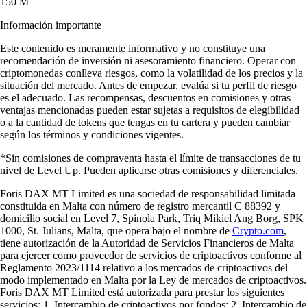
150 M
Información importante
Este contenido es meramente informativo y no constituye una
recomendación de inversión ni asesoramiento financiero. Operar con
criptomonedas conlleva riesgos, como la volatilidad de los precios y la
situación del mercado. Antes de empezar, evalúa si tu perfil de riesgo
es el adecuado. Las recompensas, descuentos en comisiones y otras
ventajas mencionadas pueden estar sujetas a requisitos de elegibilidad
o a la cantidad de tokens que tengas en tu cartera y pueden cambiar
según los términos y condiciones vigentes.
*Sin comisiones de compraventa hasta el límite de transacciones de tu
nivel de Level Up. Pueden aplicarse otras comisiones y diferenciales.
Foris DAX MT Limited es una sociedad de responsabilidad limitada
constituida en Malta con número de registro mercantil C 88392 y
domicilio social en Level 7, Spinola Park, Triq Mikiel Ang Borg, SPK
1000, St. Julians, Malta, que opera bajo el nombre de
Crypto.com
,
tiene autorización de la Autoridad de Servicios Financieros de Malta
para ejercer como proveedor de servicios de criptoactivos conforme al
Reglamento 2023/1114 relativo a los mercados de criptoactivos del
modo implementado en Malta por la Ley de mercados de criptoactivos.
Foris DAX MT Limited está autorizada para prestar los siguientes
servicios: 1. Intercambio de criptoactivos por fondos; 2. Intercambio de