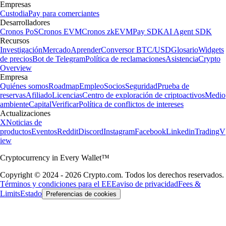
Empresas
Custodia
Pay para comerciantes
Desarrolladores
Cronos PoS
Cronos EVM
Cronos zkEVM
Pay SDK
AI Agent SDK
Recursos
Investigación
Mercado
Aprender
Conversor BTC/USD
Glosario
Widgets
de precios
Bot de Telegram
Política de reclamaciones
Asistencia
Crypto
Overview
Empresa
Quiénes somos
Roadmap
Empleo
Socios
Seguridad
Prueba de
reservas
Afiliado
Licencias
Centro de exploración de criptoactivos
Medio
ambiente
Capital
Verificar
Política de conflictos de intereses
Actualizaciones
X
Noticias de
productos
Eventos
Reddit
Discord
Instagram
Facebook
Linkedin
TradingV
iew
Cryptocurrency in Every Wallet™
Copyright © 2024 - 2026 Crypto.com. Todos los derechos reservados.
Términos y condiciones para el EEE
aviso de privacidad
Fees &
Limits
Estado
Preferencias de cookies