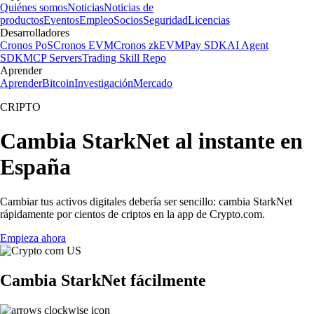
Quiénes somos
Noticias
Noticias de
productos
Eventos
Empleo
Socios
Seguridad
Licencias
Desarrolladores
Cronos PoS
Cronos EVM
Cronos zkEVM
Pay SDK
AI Agent
SDK
MCP Servers
Trading Skill Repo
Aprender
Aprender
Bitcoin
Investigación
Mercado
CRIPTO
Cambia StarkNet al instante en
España
Cambiar tus activos digitales debería ser sencillo: cambia StarkNet
rápidamente por cientos de criptos en la app de Crypto.com.
Empieza ahora
Cambia StarkNet fácilmente