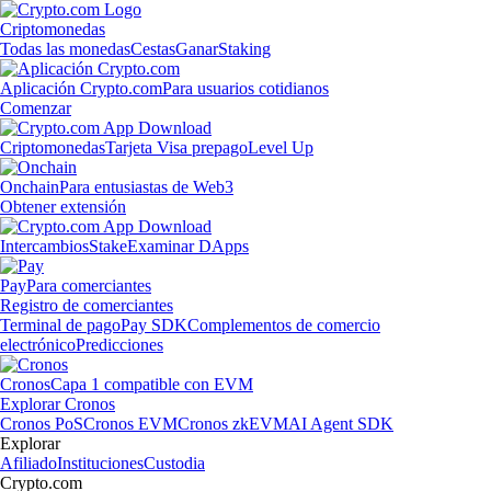
Criptomonedas
Todas las monedas
Cestas
Ganar
Staking
Aplicación Crypto.com
Para usuarios cotidianos
Comenzar
Criptomonedas
Tarjeta Visa prepago
Level Up
Onchain
Para entusiastas de Web3
Obtener extensión
Intercambios
Stake
Examinar DApps
Pay
Para comerciantes
Registro de comerciantes
Terminal de pago
Pay SDK
Complementos de comercio
electrónico
Predicciones
Cronos
Capa 1 compatible con EVM
Explorar Cronos
Cronos PoS
Cronos EVM
Cronos zkEVM
AI Agent SDK
Explorar
Afiliado
Instituciones
Custodia
Crypto.com