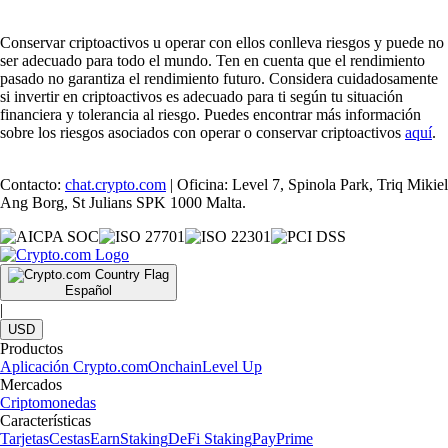
Conservar criptoactivos u operar con ellos conlleva riesgos y puede no
ser adecuado para todo el mundo. Ten en cuenta que el rendimiento
pasado no garantiza el rendimiento futuro. Considera cuidadosamente
si invertir en criptoactivos es adecuado para ti según tu situación
financiera y tolerancia al riesgo. Puedes encontrar más información
sobre los riesgos asociados con operar o conservar criptoactivos
aquí
.
Contacto:
chat.crypto.com
| Oficina: Level 7, Spinola Park, Triq Mikiel
Ang Borg, St Julians SPK 1000 Malta.
Español
|
USD
Productos
Aplicación Crypto.com
Onchain
Level Up
Mercados
Criptomonedas
Características
Tarjetas
Cestas
Earn
Staking
DeFi Staking
Pay
Prime