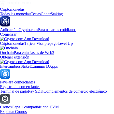
Criptomonedas
Todas las monedas
Cestas
Ganar
Staking
Aplicación Crypto.com
Para usuarios cotidianos
Comenzar
Criptomonedas
Tarjeta Visa prepago
Level Up
Onchain
Para entusiastas de Web3
Obtener extensión
Intercambios
Stake
Examinar DApps
Pay
Para comerciantes
Registro de comerciantes
Terminal de pago
Pay SDK
Complementos de comercio electrónico
Cronos
Capa 1 compatible con EVM
Explorar Cronos