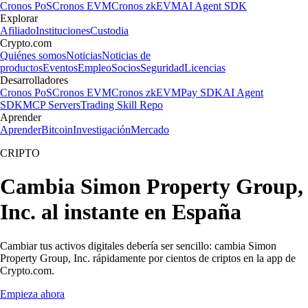
Cronos PoS
Cronos EVM
Cronos zkEVM
AI Agent SDK
Explorar
Afiliado
Instituciones
Custodia
Crypto.com
Quiénes somos
Noticias
Noticias de
productos
Eventos
Empleo
Socios
Seguridad
Licencias
Desarrolladores
Cronos PoS
Cronos EVM
Cronos zkEVM
Pay SDK
AI Agent
SDK
MCP Servers
Trading Skill Repo
Aprender
Aprender
Bitcoin
Investigación
Mercado
CRIPTO
Cambia Simon Property Group,
Inc. al instante en España
Cambiar tus activos digitales debería ser sencillo: cambia Simon
Property Group, Inc. rápidamente por cientos de criptos en la app de
Crypto.com.
Empieza ahora