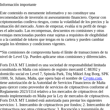
Información importante
Este contenido es meramente informativo y no constituye una
recomendación de inversión ni asesoramiento financiero. Operar con
criptomonedas conlleva riesgos, como la volatilidad de los precios y la
situación del mercado. Antes de empezar, evalúa si tu perfil de riesgo
es el adecuado. Las recompensas, descuentos en comisiones y otras
ventajas mencionadas pueden estar sujetas a requisitos de elegibilidad
o a la cantidad de tokens que tengas en tu cartera y pueden cambiar
según los términos y condiciones vigentes.
*Sin comisiones de compraventa hasta el límite de transacciones de tu
nivel de Level Up. Pueden aplicarse otras comisiones y diferenciales.
Foris DAX MT Limited es una sociedad de responsabilidad limitada
constituida en Malta con número de registro mercantil C 88392 y
domicilio social en Level 7, Spinola Park, Triq Mikiel Ang Borg, SPK
1000, St. Julians, Malta, que opera bajo el nombre de
Crypto.com
,
tiene autorización de la Autoridad de Servicios Financieros de Malta
para ejercer como proveedor de servicios de criptoactivos conforme al
Reglamento 2023/1114 relativo a los mercados de criptoactivos del
modo implementado en Malta por la Ley de mercados de criptoactivos.
Foris DAX MT Limited está autorizada para prestar los siguientes
servicios: 1. Intercambio de criptoactivos por fondos; 2. Intercambio de
criptoactivos por otros criptoactivos; 3. Recepción y transmisión de