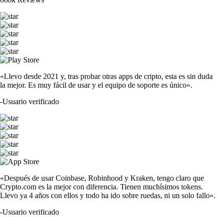
«Llevo desde 2021 y, tras probar otras apps de cripto, esta es sin duda
la mejor. Es muy fácil de usar y el equipo de soporte es único».
-
Usuario verificado
«Después de usar Coinbase, Robinhood y Kraken, tengo claro que
Crypto.com es la mejor con diferencia. Tienen muchísimos tokens.
Llevo ya 4 años con ellos y todo ha ido sobre ruedas, ni un solo fallo».
-
Usuario verificado