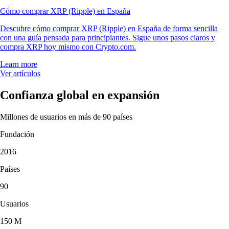
Cómo comprar XRP (Ripple) en España
Descubre cómo comprar XRP (Ripple) en España de forma sencilla
con una guía pensada para principiantes. Sigue unos pasos claros y
compra XRP hoy mismo con Crypto.com.
Learn more
Ver artículos
Confianza global en expansión
Millones de usuarios en más de 90 países
Fundación
2016
Países
90
Usuarios
150 M