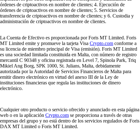
órdenes de criptoactivos en nombre de clientes; 4. Ejecución de
órdenes de criptoactivos en nombre de clientes; 5. Servicios de
transferencia de criptoactivos en nombre de clientes; y 6. Custodia y
administración de criptoactivos en nombre de clientes.
La Cuenta de Efectivo es proporcionada por Foris MT Limited. Foris
MT Limited emite y promueve la tarjeta Visa
Crypto.com
conforme a
su licencia de miembro principal de Visa (emisión). Foris MT Limited
es una sociedad limitada constituida en Malta, con número de registro
mercantil C 90348 y oficina registrada en Level 7, Spinola Park, Triq
Mikiel Ang Borg, SPK 1000, St. Julians, Malta, debidamente
autorizada por la Autoridad de Servicios Financieros de Malta para
emitir dinero electrónico en virtud del anexo III de la Ley de
instituciones financieras que regula las instituciones de dinero
electrónico.
Cualquier otro producto o servicio ofrecido y anunciado en esta página
web o en la aplicación
Crypto.com
se proporciona a través de otras
empresas del grupo y no está dentro de los servicios regulados de Foris
DAX MT Limited o Foris MT Limited.