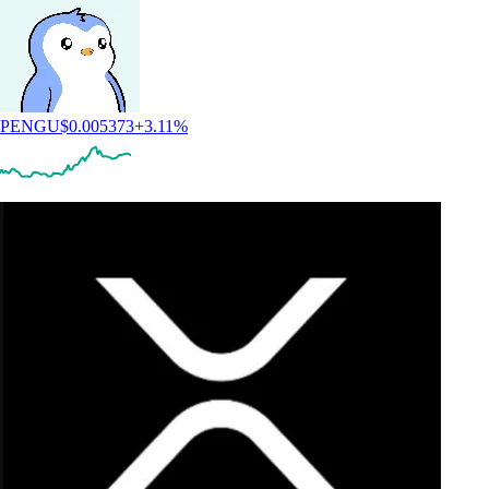
PENGU
$
0.005373
+
3.11
%