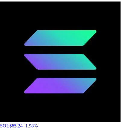
SOL
$
65.24
+
1.98
%