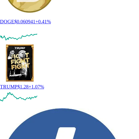
DOGE
$
0.060941
+
0.41
%
TRUMP
$
1.28
+
1.07
%