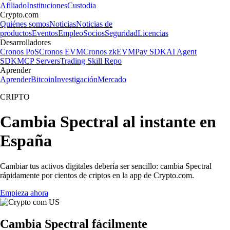
Afiliado
Instituciones
Custodia
Crypto.com
Quiénes somos
Noticias
Noticias de
productos
Eventos
Empleo
Socios
Seguridad
Licencias
Desarrolladores
Cronos PoS
Cronos EVM
Cronos zkEVM
Pay SDK
AI Agent
SDK
MCP Servers
Trading Skill Repo
Aprender
Aprender
Bitcoin
Investigación
Mercado
CRIPTO
Cambia Spectral al instante en
España
Cambiar tus activos digitales debería ser sencillo: cambia Spectral
rápidamente por cientos de criptos en la app de Crypto.com.
Empieza ahora
Cambia Spectral fácilmente