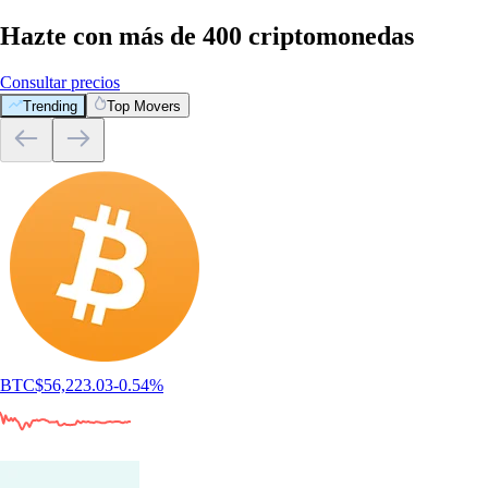
Hazte con más de 400 criptomonedas
Consultar precios
Trending
Top Movers
BTC
$
56,223.03
-0.54
%