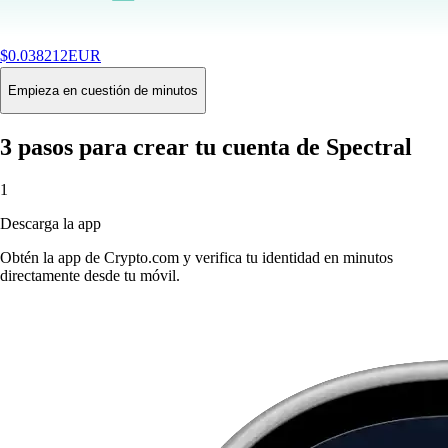
$
0.038212
EUR
+
16.52
%
24H
Buy
Empieza en cuestión de minutos
3 pasos para crear tu cuenta de Spectral
1
Descarga la app
Obtén la app de Crypto.com y verifica tu identidad en minutos
directamente desde tu móvil.