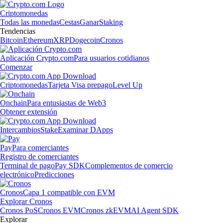
Criptomonedas
Todas las monedas
Cestas
Ganar
Staking
Tendencias
Bitcoin
Ethereum
XRP
Dogecoin
Cronos
Aplicación Crypto.com
Para usuarios cotidianos
Comenzar
Criptomonedas
Tarjeta Visa prepago
Level Up
Onchain
Para entusiastas de Web3
Obtener extensión
Intercambios
Stake
Examinar DApps
Pay
Para comerciantes
Registro de comerciantes
Terminal de pago
Pay SDK
Complementos de comercio
electrónico
Predicciones
Cronos
Capa 1 compatible con EVM
Explorar Cronos
Cronos PoS
Cronos EVM
Cronos zkEVM
AI Agent SDK
Explorar