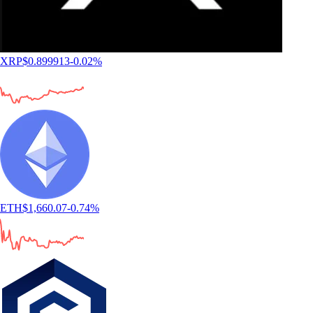
XRP
$
0.899913
-0.02
%
ETH
$
1,660.07
-0.74
%