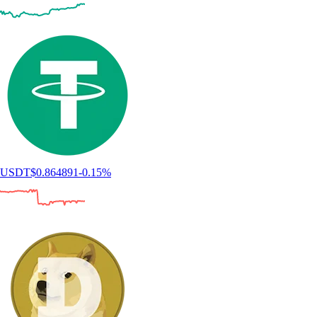
USDT
$
0.864891
-0.15
%