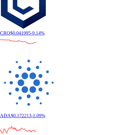
CRO
$
0.041995
-9.14
%
ADA
$
0.172213
-1.09
%