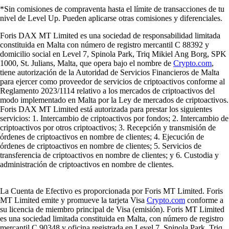
*Sin comisiones de compraventa hasta el límite de transacciones de tu
nivel de Level Up. Pueden aplicarse otras comisiones y diferenciales.
Foris DAX MT Limited es una sociedad de responsabilidad limitada
constituida en Malta con número de registro mercantil C 88392 y
domicilio social en Level 7, Spinola Park, Triq Mikiel Ang Borg, SPK
1000, St. Julians, Malta, que opera bajo el nombre de
Crypto.com
,
tiene autorización de la Autoridad de Servicios Financieros de Malta
para ejercer como proveedor de servicios de criptoactivos conforme al
Reglamento 2023/1114 relativo a los mercados de criptoactivos del
modo implementado en Malta por la Ley de mercados de criptoactivos.
Foris DAX MT Limited está autorizada para prestar los siguientes
servicios: 1. Intercambio de criptoactivos por fondos; 2. Intercambio de
criptoactivos por otros criptoactivos; 3. Recepción y transmisión de
órdenes de criptoactivos en nombre de clientes; 4. Ejecución de
órdenes de criptoactivos en nombre de clientes; 5. Servicios de
transferencia de criptoactivos en nombre de clientes; y 6. Custodia y
administración de criptoactivos en nombre de clientes.
La Cuenta de Efectivo es proporcionada por Foris MT Limited. Foris
MT Limited emite y promueve la tarjeta Visa
Crypto.com
conforme a
su licencia de miembro principal de Visa (emisión). Foris MT Limited
es una sociedad limitada constituida en Malta, con número de registro
mercantil C 90348 y oficina registrada en Level 7, Spinola Park, Triq