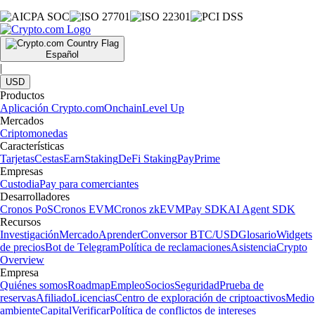
Español
|
USD
Productos
Aplicación Crypto.com
Onchain
Level Up
Mercados
Criptomonedas
Características
Tarjetas
Cestas
Earn
Staking
DeFi Staking
Pay
Prime
Empresas
Custodia
Pay para comerciantes
Desarrolladores
Cronos PoS
Cronos EVM
Cronos zkEVM
Pay SDK
AI Agent SDK
Recursos
Investigación
Mercado
Aprender
Conversor BTC/USD
Glosario
Widgets
de precios
Bot de Telegram
Política de reclamaciones
Asistencia
Crypto
Overview
Empresa
Quiénes somos
Roadmap
Empleo
Socios
Seguridad
Prueba de
reservas
Afiliado
Licencias
Centro de exploración de criptoactivos
Medio
ambiente
Capital
Verificar
Política de conflictos de intereses