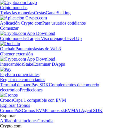
Criptomonedas
Todas las monedas
Cestas
Ganar
Staking
Aplicación Crypto.com
Para usuarios cotidianos
Comenzar
Criptomonedas
Tarjeta Visa prepago
Level Up
Onchain
Para entusiastas de Web3
Obtener extensión
Intercambios
Stake
Examinar DApps
Pay
Para comerciantes
Registro de comerciantes
Terminal de pago
Pay SDK
Complementos de comercio
electrónico
Predicciones
Cronos
Capa 1 compatible con EVM
Explorar Cronos
Cronos PoS
Cronos EVM
Cronos zkEVM
AI Agent SDK
Explorar
Afiliado
Instituciones
Custodia
Crypto.com