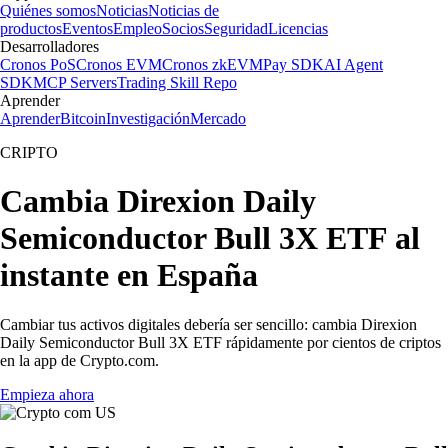
Quiénes somos
Noticias
Noticias de
productos
Eventos
Empleo
Socios
Seguridad
Licencias
Desarrolladores
Cronos PoS
Cronos EVM
Cronos zkEVM
Pay SDK
AI Agent
SDK
MCP Servers
Trading Skill Repo
Aprender
Aprender
Bitcoin
Investigación
Mercado
CRIPTO
Cambia Direxion Daily
Semiconductor Bull 3X ETF al
instante en España
Cambiar tus activos digitales debería ser sencillo: cambia Direxion
Daily Semiconductor Bull 3X ETF rápidamente por cientos de criptos
en la app de Crypto.com.
Empieza ahora