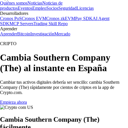
Quiénes somos
Noticias
Noticias de
productos
Eventos
Empleo
Socios
Seguridad
Licencias
Desarrolladores
Cronos PoS
Cronos EVM
Cronos zkEVM
Pay SDK
AI Agent
SDK
MCP Servers
Trading Skill Repo
Aprender
Aprender
Bitcoin
Investigación
Mercado
CRIPTO
Cambia Southern Company
(The) al instante en España
Cambiar tus activos digitales debería ser sencillo: cambia Southern
Company (The) rápidamente por cientos de criptos en la app de
Crypto.com.
Empieza ahora
Cambia Southern Company (The)
fácilmente