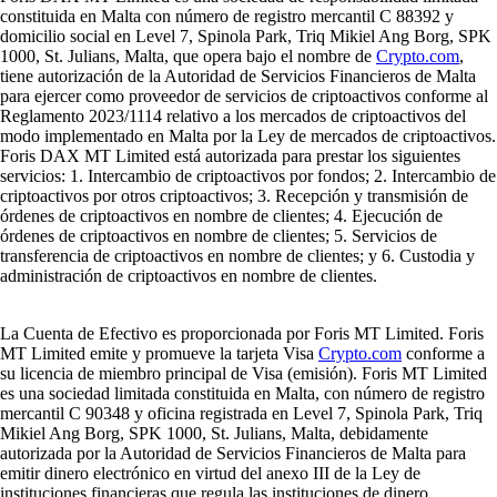
constituida en Malta con número de registro mercantil C 88392 y
domicilio social en Level 7, Spinola Park, Triq Mikiel Ang Borg, SPK
1000, St. Julians, Malta, que opera bajo el nombre de
Crypto.com
,
tiene autorización de la Autoridad de Servicios Financieros de Malta
para ejercer como proveedor de servicios de criptoactivos conforme al
Reglamento 2023/1114 relativo a los mercados de criptoactivos del
modo implementado en Malta por la Ley de mercados de criptoactivos.
Foris DAX MT Limited está autorizada para prestar los siguientes
servicios: 1. Intercambio de criptoactivos por fondos; 2. Intercambio de
criptoactivos por otros criptoactivos; 3. Recepción y transmisión de
órdenes de criptoactivos en nombre de clientes; 4. Ejecución de
órdenes de criptoactivos en nombre de clientes; 5. Servicios de
transferencia de criptoactivos en nombre de clientes; y 6. Custodia y
administración de criptoactivos en nombre de clientes.
La Cuenta de Efectivo es proporcionada por Foris MT Limited. Foris
MT Limited emite y promueve la tarjeta Visa
Crypto.com
conforme a
su licencia de miembro principal de Visa (emisión). Foris MT Limited
es una sociedad limitada constituida en Malta, con número de registro
mercantil C 90348 y oficina registrada en Level 7, Spinola Park, Triq
Mikiel Ang Borg, SPK 1000, St. Julians, Malta, debidamente
autorizada por la Autoridad de Servicios Financieros de Malta para
emitir dinero electrónico en virtud del anexo III de la Ley de
instituciones financieras que regula las instituciones de dinero