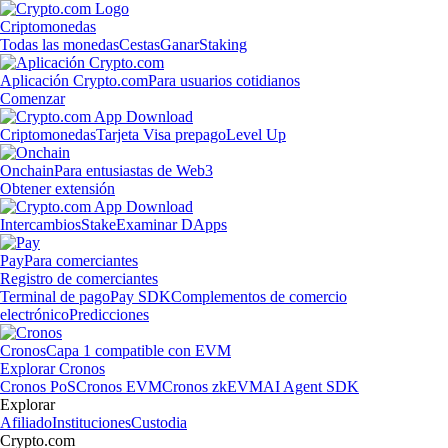
Criptomonedas
Todas las monedas
Cestas
Ganar
Staking
Aplicación Crypto.com
Para usuarios cotidianos
Comenzar
Criptomonedas
Tarjeta Visa prepago
Level Up
Onchain
Para entusiastas de Web3
Obtener extensión
Intercambios
Stake
Examinar DApps
Pay
Para comerciantes
Registro de comerciantes
Terminal de pago
Pay SDK
Complementos de comercio
electrónico
Predicciones
Cronos
Capa 1 compatible con EVM
Explorar Cronos
Cronos PoS
Cronos EVM
Cronos zkEVM
AI Agent SDK
Explorar
Afiliado
Instituciones
Custodia
Crypto.com