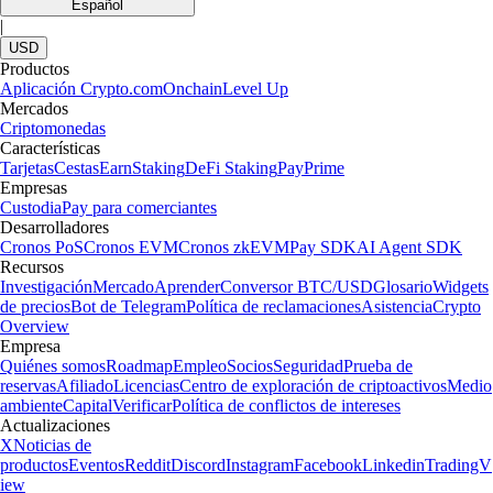
Español
|
USD
Productos
Aplicación Crypto.com
Onchain
Level Up
Mercados
Criptomonedas
Características
Tarjetas
Cestas
Earn
Staking
DeFi Staking
Pay
Prime
Empresas
Custodia
Pay para comerciantes
Desarrolladores
Cronos PoS
Cronos EVM
Cronos zkEVM
Pay SDK
AI Agent SDK
Recursos
Investigación
Mercado
Aprender
Conversor BTC/USD
Glosario
Widgets
de precios
Bot de Telegram
Política de reclamaciones
Asistencia
Crypto
Overview
Empresa
Quiénes somos
Roadmap
Empleo
Socios
Seguridad
Prueba de
reservas
Afiliado
Licencias
Centro de exploración de criptoactivos
Medio
ambiente
Capital
Verificar
Política de conflictos de intereses
Actualizaciones
X
Noticias de
productos
Eventos
Reddit
Discord
Instagram
Facebook
Linkedin
TradingV
iew