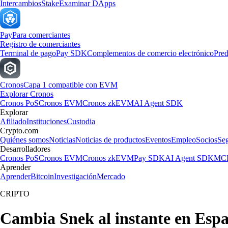
Intercambios
Stake
Examinar DApps
Pay
Para comerciantes
Registro de comerciantes
Terminal de pago
Pay SDK
Complementos de comercio electrónico
Pred
Cronos
Capa 1 compatible con EVM
Explorar Cronos
Cronos PoS
Cronos EVM
Cronos zkEVM
AI Agent SDK
Explorar
Afiliado
Instituciones
Custodia
Crypto.com
Quiénes somos
Noticias
Noticias de productos
Eventos
Empleo
Socios
Se
Desarrolladores
Cronos PoS
Cronos EVM
Cronos zkEVM
Pay SDK
AI Agent SDK
MCP
Aprender
Aprender
Bitcoin
Investigación
Mercado
CRIPTO
Cambia Snek al instante en Esp