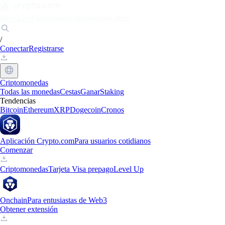
Mercados
Particulares
Empresas
Descubrir
/
Conectar
Registrarse
Criptomonedas
Todas las monedas
Cestas
Ganar
Staking
Tendencias
Bitcoin
Ethereum
XRP
Dogecoin
Cronos
Aplicación Crypto.com
Para usuarios cotidianos
Comenzar
Criptomonedas
Tarjeta Visa prepago
Level Up
Onchain
Para entusiastas de Web3
Obtener extensión