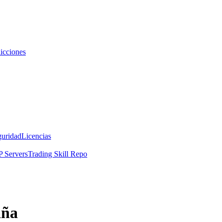
icciones
guridad
Licencias
 Servers
Trading Skill Repo
aña