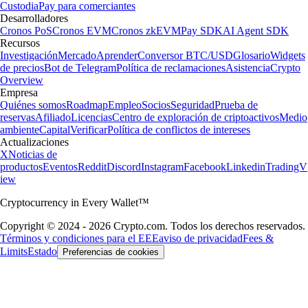
Custodia
Pay para comerciantes
Desarrolladores
Cronos PoS
Cronos EVM
Cronos zkEVM
Pay SDK
AI Agent SDK
Recursos
Investigación
Mercado
Aprender
Conversor BTC/USD
Glosario
Widgets
de precios
Bot de Telegram
Política de reclamaciones
Asistencia
Crypto
Overview
Empresa
Quiénes somos
Roadmap
Empleo
Socios
Seguridad
Prueba de
reservas
Afiliado
Licencias
Centro de exploración de criptoactivos
Medio
ambiente
Capital
Verificar
Política de conflictos de intereses
Actualizaciones
X
Noticias de
productos
Eventos
Reddit
Discord
Instagram
Facebook
Linkedin
TradingV
iew
Cryptocurrency in Every Wallet™
Copyright © 2024 - 2026 Crypto.com. Todos los derechos reservados.
Términos y condiciones para el EEE
aviso de privacidad
Fees &
Limits
Estado
Preferencias de cookies