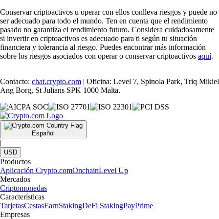
Conservar criptoactivos u operar con ellos conlleva riesgos y puede no
ser adecuado para todo el mundo. Ten en cuenta que el rendimiento
pasado no garantiza el rendimiento futuro. Considera cuidadosamente
si invertir en criptoactivos es adecuado para ti según tu situación
financiera y tolerancia al riesgo. Puedes encontrar más información
sobre los riesgos asociados con operar o conservar criptoactivos
aquí
.
Contacto:
chat.crypto.com
| Oficina: Level 7, Spinola Park, Triq Mikiel
Ang Borg, St Julians SPK 1000 Malta.
Español
|
USD
Productos
Aplicación Crypto.com
Onchain
Level Up
Mercados
Criptomonedas
Características
Tarjetas
Cestas
Earn
Staking
DeFi Staking
Pay
Prime
Empresas