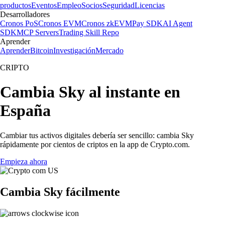
productos
Eventos
Empleo
Socios
Seguridad
Licencias
Desarrolladores
Cronos PoS
Cronos EVM
Cronos zkEVM
Pay SDK
AI Agent
SDK
MCP Servers
Trading Skill Repo
Aprender
Aprender
Bitcoin
Investigación
Mercado
CRIPTO
Cambia Sky al instante en
España
Cambiar tus activos digitales debería ser sencillo: cambia Sky
rápidamente por cientos de criptos en la app de Crypto.com.
Empieza ahora
Cambia Sky fácilmente