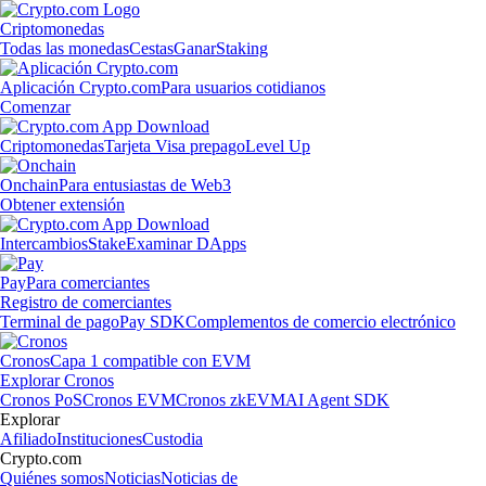
Criptomonedas
Todas las monedas
Cestas
Ganar
Staking
Aplicación Crypto.com
Para usuarios cotidianos
Comenzar
Criptomonedas
Tarjeta Visa prepago
Level Up
Onchain
Para entusiastas de Web3
Obtener extensión
Intercambios
Stake
Examinar DApps
Pay
Para comerciantes
Registro de comerciantes
Terminal de pago
Pay SDK
Complementos de comercio electrónico
Cronos
Capa 1 compatible con EVM
Explorar Cronos
Cronos PoS
Cronos EVM
Cronos zkEVM
AI Agent SDK
Explorar
Afiliado
Instituciones
Custodia
Crypto.com
Quiénes somos
Noticias
Noticias de