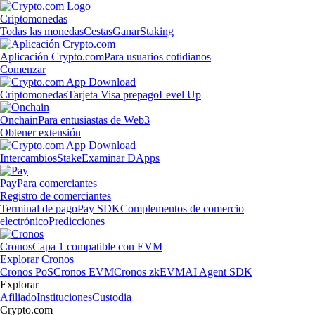
Criptomonedas
Todas las monedas
Cestas
Ganar
Staking
Aplicación Crypto.com
Para usuarios cotidianos
Comenzar
Criptomonedas
Tarjeta Visa prepago
Level Up
Onchain
Para entusiastas de Web3
Obtener extensión
Intercambios
Stake
Examinar DApps
Pay
Para comerciantes
Registro de comerciantes
Terminal de pago
Pay SDK
Complementos de comercio
electrónico
Predicciones
Cronos
Capa 1 compatible con EVM
Explorar Cronos
Cronos PoS
Cronos EVM
Cronos zkEVM
AI Agent SDK
Explorar
Afiliado
Instituciones
Custodia
Crypto.com