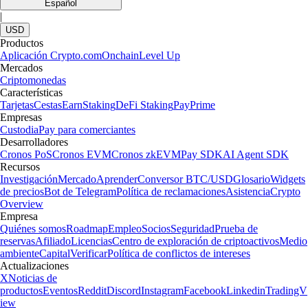
Español
|
USD
Productos
Aplicación Crypto.com
Onchain
Level Up
Mercados
Criptomonedas
Características
Tarjetas
Cestas
Earn
Staking
DeFi Staking
Pay
Prime
Empresas
Custodia
Pay para comerciantes
Desarrolladores
Cronos PoS
Cronos EVM
Cronos zkEVM
Pay SDK
AI Agent SDK
Recursos
Investigación
Mercado
Aprender
Conversor BTC/USD
Glosario
Widgets
de precios
Bot de Telegram
Política de reclamaciones
Asistencia
Crypto
Overview
Empresa
Quiénes somos
Roadmap
Empleo
Socios
Seguridad
Prueba de
reservas
Afiliado
Licencias
Centro de exploración de criptoactivos
Medio
ambiente
Capital
Verificar
Política de conflictos de intereses
Actualizaciones
X
Noticias de
productos
Eventos
Reddit
Discord
Instagram
Facebook
Linkedin
TradingV
iew