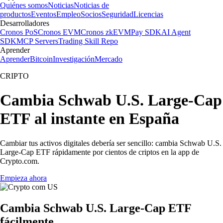
Quiénes somos
Noticias
Noticias de
productos
Eventos
Empleo
Socios
Seguridad
Licencias
Desarrolladores
Cronos PoS
Cronos EVM
Cronos zkEVM
Pay SDK
AI Agent
SDK
MCP Servers
Trading Skill Repo
Aprender
Aprender
Bitcoin
Investigación
Mercado
CRIPTO
Cambia Schwab U.S. Large-Cap
ETF al instante en España
Cambiar tus activos digitales debería ser sencillo: cambia Schwab U.S.
Large-Cap ETF rápidamente por cientos de criptos en la app de
Crypto.com.
Empieza ahora
Cambia Schwab U.S. Large-Cap ETF
fácilmente