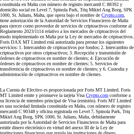
constituida en Malta con número de registro mercantil C 88392 y
domicilio social en Level 7, Spinola Park, Triq Mikiel Ang Borg, SPK
1000, St. Julians, Malta, que opera bajo el nombre de
Crypto.com
,
tiene autorización de la Autoridad de Servicios Financieros de Malta
para ejercer como proveedor de servicios de criptoactivos conforme al
Reglamento 2023/1114 relativo a los mercados de criptoactivos del
modo implementado en Malta por la Ley de mercados de criptoactivos.
Foris DAX MT Limited está autorizada para prestar los siguientes
servicios: 1. Intercambio de criptoactivos por fondos; 2. Intercambio de
criptoactivos por otros criptoactivos; 3. Recepción y transmisión de
órdenes de criptoactivos en nombre de clientes; 4. Ejecución de
órdenes de criptoactivos en nombre de clientes; 5. Servicios de
transferencia de criptoactivos en nombre de clientes; y 6. Custodia y
administración de criptoactivos en nombre de clientes.
La Cuenta de Efectivo es proporcionada por Foris MT Limited. Foris
MT Limited emite y promueve la tarjeta Visa
Crypto.com
conforme a
su licencia de miembro principal de Visa (emisión). Foris MT Limited
es una sociedad limitada constituida en Malta, con número de registro
mercantil C 90348 y oficina registrada en Level 7, Spinola Park, Triq
Mikiel Ang Borg, SPK 1000, St. Julians, Malta, debidamente
autorizada por la Autoridad de Servicios Financieros de Malta para
emitir dinero electrónico en virtud del anexo III de la Ley de
instituciones financieras que regula las instituciones de dinero