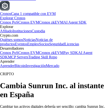
Cronos
Capa 1 compatible con EVM
Explorar Cronos
Cronos PoS
Cronos EVM
Cronos zkEVM
AI Agent SDK
Explorar
Afiliado
Instituciones
Custodia
Crypto.com
Quiénes somos
Noticias
Noticias de
productos
Eventos
Empleo
Socios
Seguridad
Licencias
Desarrolladores
Cronos PoS
Cronos EVM
Cronos zkEVM
Pay SDK
AI Agent
SDK
MCP Servers
Trading Skill Repo
Aprender
Aprender
Bitcoin
Investigación
Mercado
CRIPTO
Cambia Sunrun Inc. al instante
en España
Cambiar tus activos digitales debería ser sencillo: cambia Sunrun Inc.