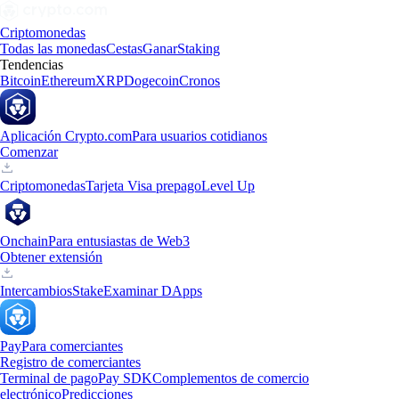
Criptomonedas
Todas las monedas
Cestas
Ganar
Staking
Tendencias
Bitcoin
Ethereum
XRP
Dogecoin
Cronos
Aplicación Crypto.com
Para usuarios cotidianos
Comenzar
Criptomonedas
Tarjeta Visa prepago
Level Up
Onchain
Para entusiastas de Web3
Obtener extensión
Intercambios
Stake
Examinar DApps
Pay
Para comerciantes
Registro de comerciantes
Terminal de pago
Pay SDK
Complementos de comercio
electrónico
Predicciones