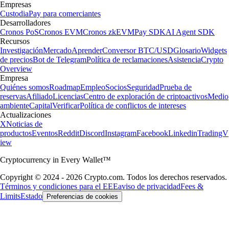
Empresas
Custodia
Pay para comerciantes
Desarrolladores
Cronos PoS
Cronos EVM
Cronos zkEVM
Pay SDK
AI Agent SDK
Recursos
Investigación
Mercado
Aprender
Conversor BTC/USD
Glosario
Widgets
de precios
Bot de Telegram
Política de reclamaciones
Asistencia
Crypto
Overview
Empresa
Quiénes somos
Roadmap
Empleo
Socios
Seguridad
Prueba de
reservas
Afiliado
Licencias
Centro de exploración de criptoactivos
Medio
ambiente
Capital
Verificar
Política de conflictos de intereses
Actualizaciones
X
Noticias de
productos
Eventos
Reddit
Discord
Instagram
Facebook
Linkedin
TradingV
iew
Cryptocurrency in Every Wallet™
Copyright © 2024 - 2026 Crypto.com. Todos los derechos reservados.
Términos y condiciones para el EEE
aviso de privacidad
Fees &
Limits
Estado
Preferencias de cookies