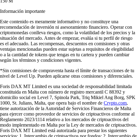
150 M
Información importante
Este contenido es meramente informativo y no constituye una
recomendación de inversión ni asesoramiento financiero. Operar con
criptomonedas conlleva riesgos, como la volatilidad de los precios y la
situación del mercado. Antes de empezar, evalúa si tu perfil de riesgo
es el adecuado. Las recompensas, descuentos en comisiones y otras
ventajas mencionadas pueden estar sujetas a requisitos de elegibilidad
o a la cantidad de tokens que tengas en tu cartera y pueden cambiar
según los términos y condiciones vigentes.
*Sin comisiones de compraventa hasta el límite de transacciones de tu
nivel de Level Up. Pueden aplicarse otras comisiones y diferenciales.
Foris DAX MT Limited es una sociedad de responsabilidad limitada
constituida en Malta con número de registro mercantil C 88392 y
domicilio social en Level 7, Spinola Park, Triq Mikiel Ang Borg, SPK
1000, St. Julians, Malta, que opera bajo el nombre de
Crypto.com
,
tiene autorización de la Autoridad de Servicios Financieros de Malta
para ejercer como proveedor de servicios de criptoactivos conforme al
Reglamento 2023/1114 relativo a los mercados de criptoactivos del
modo implementado en Malta por la Ley de mercados de criptoactivos.
Foris DAX MT Limited está autorizada para prestar los siguientes
servicios: 1. Intercambio de criptoactivos por fondos; 2. Intercambio de