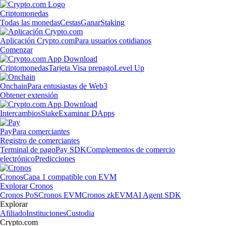
Criptomonedas
Todas las monedas
Cestas
Ganar
Staking
Aplicación Crypto.com
Para usuarios cotidianos
Comenzar
Criptomonedas
Tarjeta Visa prepago
Level Up
Onchain
Para entusiastas de Web3
Obtener extensión
Intercambios
Stake
Examinar DApps
Pay
Para comerciantes
Registro de comerciantes
Terminal de pago
Pay SDK
Complementos de comercio
electrónico
Predicciones
Cronos
Capa 1 compatible con EVM
Explorar Cronos
Cronos PoS
Cronos EVM
Cronos zkEVM
AI Agent SDK
Explorar
Afiliado
Instituciones
Custodia
Crypto.com