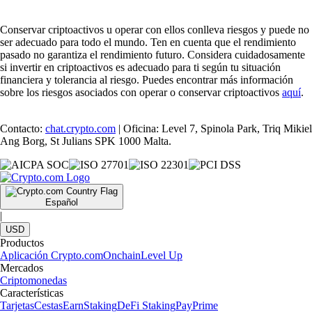
Conservar criptoactivos u operar con ellos conlleva riesgos y puede no
ser adecuado para todo el mundo. Ten en cuenta que el rendimiento
pasado no garantiza el rendimiento futuro. Considera cuidadosamente
si invertir en criptoactivos es adecuado para ti según tu situación
financiera y tolerancia al riesgo. Puedes encontrar más información
sobre los riesgos asociados con operar o conservar criptoactivos
aquí
.
Contacto:
chat.crypto.com
| Oficina: Level 7, Spinola Park, Triq Mikiel
Ang Borg, St Julians SPK 1000 Malta.
Español
|
USD
Productos
Aplicación Crypto.com
Onchain
Level Up
Mercados
Criptomonedas
Características
Tarjetas
Cestas
Earn
Staking
DeFi Staking
Pay
Prime