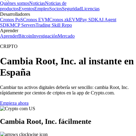
Quiénes somos
Noticias
Noticias de
productos
Eventos
Empleo
Socios
Seguridad
Licencias
Desarrolladores
Cronos PoS
Cronos EVM
Cronos zkEVM
Pay SDK
AI Agent
SDK
MCP Servers
Trading Skill Repo
Aprender
Aprender
Bitcoin
Investigación
Mercado
CRIPTO
Cambia Root, Inc. al instante en
España
Cambiar tus activos digitales debería ser sencillo: cambia Root, Inc.
rápidamente por cientos de criptos en la app de Crypto.com.
Empieza ahora
Cambia Root, Inc. fácilmente