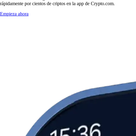
rápidamente por cientos de criptos en la app de Crypto.com.
Empieza ahora