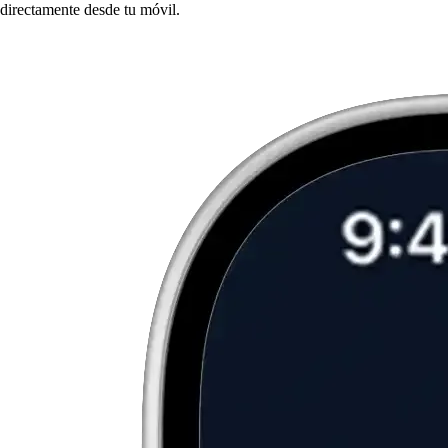
directamente desde tu móvil.