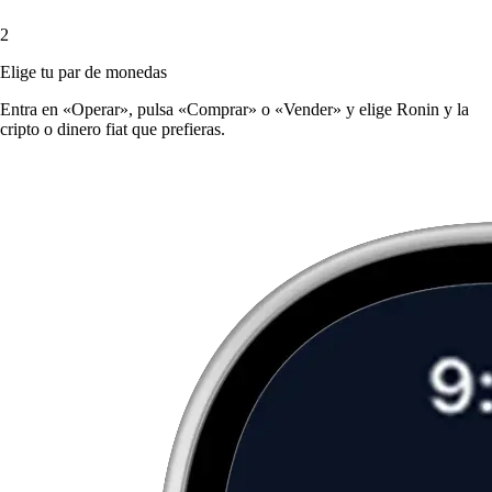
2
Elige tu par de monedas
Entra en «Operar», pulsa «Comprar» o «Vender» y elige Ronin y la
cripto o dinero fiat que prefieras.