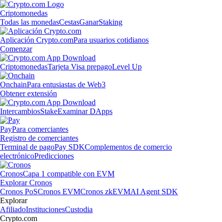
Criptomonedas
Todas las monedas
Cestas
Ganar
Staking
Aplicación Crypto.com
Para usuarios cotidianos
Comenzar
Criptomonedas
Tarjeta Visa prepago
Level Up
Onchain
Para entusiastas de Web3
Obtener extensión
Intercambios
Stake
Examinar DApps
Pay
Para comerciantes
Registro de comerciantes
Terminal de pago
Pay SDK
Complementos de comercio
electrónico
Predicciones
Cronos
Capa 1 compatible con EVM
Explorar Cronos
Cronos PoS
Cronos EVM
Cronos zkEVM
AI Agent SDK
Explorar
Afiliado
Instituciones
Custodia
Crypto.com