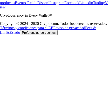
productos
Eventos
Reddit
Discord
Instagram
Facebook
Linkedin
TradingV
iew
Cryptocurrency in Every Wallet™
Copyright © 2024 - 2026 Crypto.com. Todos los derechos reservados.
Términos y condiciones para el EEE
aviso de privacidad
Fees &
Limits
Estado
Preferencias de cookies