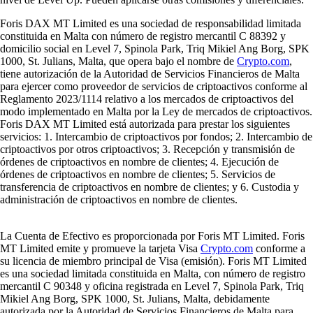
Foris DAX MT Limited es una sociedad de responsabilidad limitada
constituida en Malta con número de registro mercantil C 88392 y
domicilio social en Level 7, Spinola Park, Triq Mikiel Ang Borg, SPK
1000, St. Julians, Malta, que opera bajo el nombre de
Crypto.com
,
tiene autorización de la Autoridad de Servicios Financieros de Malta
para ejercer como proveedor de servicios de criptoactivos conforme al
Reglamento 2023/1114 relativo a los mercados de criptoactivos del
modo implementado en Malta por la Ley de mercados de criptoactivos.
Foris DAX MT Limited está autorizada para prestar los siguientes
servicios: 1. Intercambio de criptoactivos por fondos; 2. Intercambio de
criptoactivos por otros criptoactivos; 3. Recepción y transmisión de
órdenes de criptoactivos en nombre de clientes; 4. Ejecución de
órdenes de criptoactivos en nombre de clientes; 5. Servicios de
transferencia de criptoactivos en nombre de clientes; y 6. Custodia y
administración de criptoactivos en nombre de clientes.
La Cuenta de Efectivo es proporcionada por Foris MT Limited. Foris
MT Limited emite y promueve la tarjeta Visa
Crypto.com
conforme a
su licencia de miembro principal de Visa (emisión). Foris MT Limited
es una sociedad limitada constituida en Malta, con número de registro
mercantil C 90348 y oficina registrada en Level 7, Spinola Park, Triq
Mikiel Ang Borg, SPK 1000, St. Julians, Malta, debidamente
autorizada por la Autoridad de Servicios Financieros de Malta para