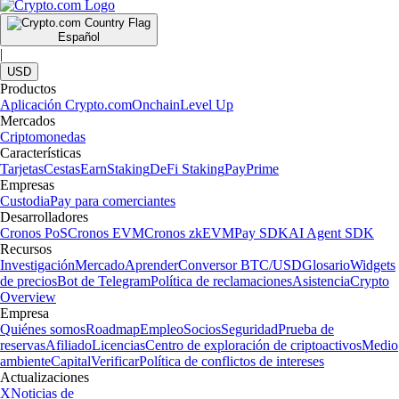
Español
|
USD
Productos
Aplicación Crypto.com
Onchain
Level Up
Mercados
Criptomonedas
Características
Tarjetas
Cestas
Earn
Staking
DeFi Staking
Pay
Prime
Empresas
Custodia
Pay para comerciantes
Desarrolladores
Cronos PoS
Cronos EVM
Cronos zkEVM
Pay SDK
AI Agent SDK
Recursos
Investigación
Mercado
Aprender
Conversor BTC/USD
Glosario
Widgets
de precios
Bot de Telegram
Política de reclamaciones
Asistencia
Crypto
Overview
Empresa
Quiénes somos
Roadmap
Empleo
Socios
Seguridad
Prueba de
reservas
Afiliado
Licencias
Centro de exploración de criptoactivos
Medio
ambiente
Capital
Verificar
Política de conflictos de intereses
Actualizaciones
X
Noticias de