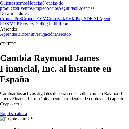
Quiénes somos
Noticias
Noticias de
productos
Eventos
Empleo
Socios
Seguridad
Licencias
Desarrolladores
Cronos PoS
Cronos EVM
Cronos zkEVM
Pay SDK
AI Agent
SDK
MCP Servers
Trading Skill Repo
Aprender
Aprender
Bitcoin
Investigación
Mercado
CRIPTO
Cambia Raymond James
Financial, Inc. al instante en
España
Cambiar tus activos digitales debería ser sencillo: cambia Raymond
James Financial, Inc. rápidamente por cientos de criptos en la app de
Crypto.com.
Empieza ahora