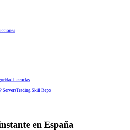
icciones
guridad
Licencias
 Servers
Trading Skill Repo
instante en España