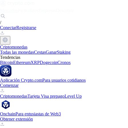
Mercados
Particulares
Empresas
Descubrir
/
Conectar
Registrarse
Criptomonedas
Todas las monedas
Cestas
Ganar
Staking
Tendencias
Bitcoin
Ethereum
XRP
Dogecoin
Cronos
Aplicación Crypto.com
Para usuarios cotidianos
Comenzar
Criptomonedas
Tarjeta Visa prepago
Level Up
Onchain
Para entusiastas de Web3
Obtener extensión