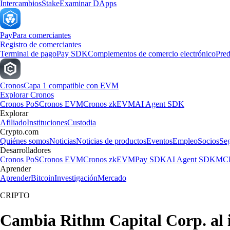
Intercambios
Stake
Examinar DApps
Pay
Para comerciantes
Registro de comerciantes
Terminal de pago
Pay SDK
Complementos de comercio electrónico
Pred
Cronos
Capa 1 compatible con EVM
Explorar Cronos
Cronos PoS
Cronos EVM
Cronos zkEVM
AI Agent SDK
Explorar
Afiliado
Instituciones
Custodia
Crypto.com
Quiénes somos
Noticias
Noticias de productos
Eventos
Empleo
Socios
Se
Desarrolladores
Cronos PoS
Cronos EVM
Cronos zkEVM
Pay SDK
AI Agent SDK
MCP
Aprender
Aprender
Bitcoin
Investigación
Mercado
CRIPTO
Cambia Rithm Capital Corp. al 