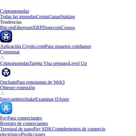
Criptomonedas
Todas las monedas
Cestas
Ganar
Staking
Tendencias
Bitcoin
Ethereum
XRP
Dogecoin
Cronos
Aplicación Crypto.com
Para usuarios cotidianos
Comenzar
Criptomonedas
Tarjeta Visa prepago
Level Up
Onchain
Para entusiastas de Web3
Obtener extensión
Intercambios
Stake
Examinar DApps
Pay
Para comerciantes
Registro de comerciantes
Terminal de pago
Pay SDK
Complementos de comercio
electrónico
Predicciones