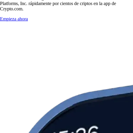
Platforms, Inc. rápidamente por cientos de criptos en la app de
Crypto.com.
Empieza ahora