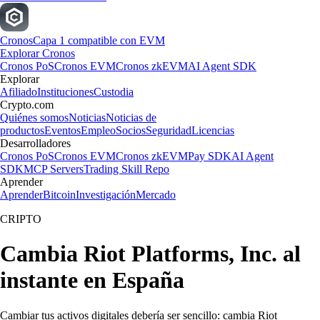
Cronos
Capa 1 compatible con EVM
Explorar Cronos
Cronos PoS
Cronos EVM
Cronos zkEVM
AI Agent SDK
Explorar
Afiliado
Instituciones
Custodia
Crypto.com
Quiénes somos
Noticias
Noticias de
productos
Eventos
Empleo
Socios
Seguridad
Licencias
Desarrolladores
Cronos PoS
Cronos EVM
Cronos zkEVM
Pay SDK
AI Agent
SDK
MCP Servers
Trading Skill Repo
Aprender
Aprender
Bitcoin
Investigación
Mercado
CRIPTO
Cambia Riot Platforms, Inc. al
instante en España
Cambiar tus activos digitales debería ser sencillo: cambia Riot