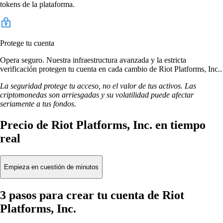
tokens de la plataforma.
Protege tu cuenta
Opera seguro. Nuestra infraestructura avanzada y la estricta
verificación protegen tu cuenta en cada cambio de Riot Platforms, Inc..
La seguridad protege tu acceso, no el valor de tus activos. Las
criptomonedas son arriesgadas y su volatilidad puede afectar
seriamente a tus fondos.
Precio de Riot Platforms, Inc. en tiempo
real
Empieza en cuestión de minutos
3 pasos para crear tu cuenta de Riot
Platforms, Inc.