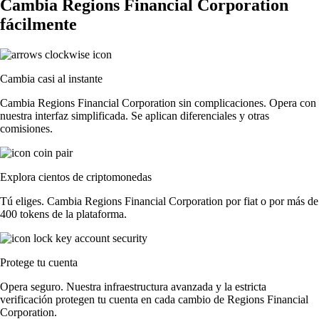
Cambia Regions Financial Corporation
fácilmente
Cambia casi al instante
Cambia Regions Financial Corporation sin complicaciones. Opera con
nuestra interfaz simplificada. Se aplican diferenciales y otras
comisiones.
Explora cientos de criptomonedas
Tú eliges. Cambia Regions Financial Corporation por fiat o por más de
400 tokens de la plataforma.
Protege tu cuenta
Opera seguro. Nuestra infraestructura avanzada y la estricta
verificación protegen tu cuenta en cada cambio de Regions Financial
Corporation.