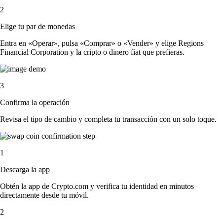
2
Elige tu par de monedas
Entra en «Operar», pulsa «Comprar» o «Vender» y elige Regions
Financial Corporation y la cripto o dinero fiat que prefieras.
3
Confirma la operación
Revisa el tipo de cambio y completa tu transacción con un solo toque.
1
Descarga la app
Obtén la app de Crypto.com y verifica tu identidad en minutos
directamente desde tu móvil.
2