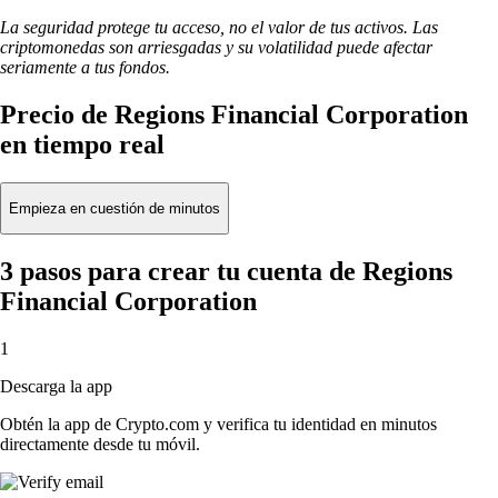
La seguridad protege tu acceso, no el valor de tus activos. Las
criptomonedas son arriesgadas y su volatilidad puede afectar
seriamente a tus fondos.
Precio de Regions Financial Corporation
en tiempo real
Empieza en cuestión de minutos
3 pasos para crear tu cuenta de Regions
Financial Corporation
1
Descarga la app
Obtén la app de Crypto.com y verifica tu identidad en minutos
directamente desde tu móvil.