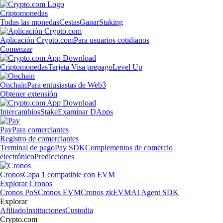
Criptomonedas
Todas las monedas
Cestas
Ganar
Staking
Aplicación Crypto.com
Para usuarios cotidianos
Comenzar
Criptomonedas
Tarjeta Visa prepago
Level Up
Onchain
Para entusiastas de Web3
Obtener extensión
Intercambios
Stake
Examinar DApps
Pay
Para comerciantes
Registro de comerciantes
Terminal de pago
Pay SDK
Complementos de comercio
electrónico
Predicciones
Cronos
Capa 1 compatible con EVM
Explorar Cronos
Cronos PoS
Cronos EVM
Cronos zkEVM
AI Agent SDK
Explorar
Afiliado
Instituciones
Custodia
Crypto.com