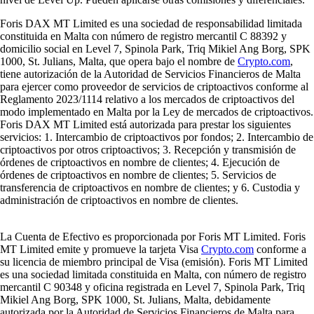
Foris DAX MT Limited es una sociedad de responsabilidad limitada
constituida en Malta con número de registro mercantil C 88392 y
domicilio social en Level 7, Spinola Park, Triq Mikiel Ang Borg, SPK
1000, St. Julians, Malta, que opera bajo el nombre de
Crypto.com
,
tiene autorización de la Autoridad de Servicios Financieros de Malta
para ejercer como proveedor de servicios de criptoactivos conforme al
Reglamento 2023/1114 relativo a los mercados de criptoactivos del
modo implementado en Malta por la Ley de mercados de criptoactivos.
Foris DAX MT Limited está autorizada para prestar los siguientes
servicios: 1. Intercambio de criptoactivos por fondos; 2. Intercambio de
criptoactivos por otros criptoactivos; 3. Recepción y transmisión de
órdenes de criptoactivos en nombre de clientes; 4. Ejecución de
órdenes de criptoactivos en nombre de clientes; 5. Servicios de
transferencia de criptoactivos en nombre de clientes; y 6. Custodia y
administración de criptoactivos en nombre de clientes.
La Cuenta de Efectivo es proporcionada por Foris MT Limited. Foris
MT Limited emite y promueve la tarjeta Visa
Crypto.com
conforme a
su licencia de miembro principal de Visa (emisión). Foris MT Limited
es una sociedad limitada constituida en Malta, con número de registro
mercantil C 90348 y oficina registrada en Level 7, Spinola Park, Triq
Mikiel Ang Borg, SPK 1000, St. Julians, Malta, debidamente
autorizada por la Autoridad de Servicios Financieros de Malta para