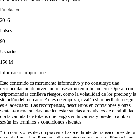
Fundación
2016
Países
90
Usuarios
150 M
Información importante
Este contenido es meramente informativo y no constituye una
recomendación de inversión ni asesoramiento financiero. Operar con
criptomonedas conlleva riesgos, como la volatilidad de los precios y la
situación del mercado. Antes de empezar, evalúa si tu perfil de riesgo
es el adecuado. Las recompensas, descuentos en comisiones y otras
ventajas mencionadas pueden estar sujetas a requisitos de elegibilidad
o a la cantidad de tokens que tengas en tu cartera y pueden cambiar
según los términos y condiciones vigentes.
*Sin comisiones de compraventa hasta el límite de transacciones de tu
nivel de Level Up. Pueden aplicarse otras comisiones y diferenciales.