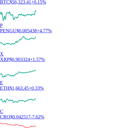
BTC
$
56,323.41
+
0.15
%
P
PENGU
$
0.005438
+
4.77
%
X
XRP
$
0.903324
+
1.57
%
E
ETH
$
1,663.45
+
0.33
%
C
CRO
$
0.042517
-7.62
%