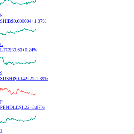
S
SHIB
$
0.000004
+
1.37
%
L
LTC
$
39.60
+
0.24
%
S
SUSHI
$
0.142225
-1.39
%
P
PENDLE
$
1.22
+
3.87
%
1