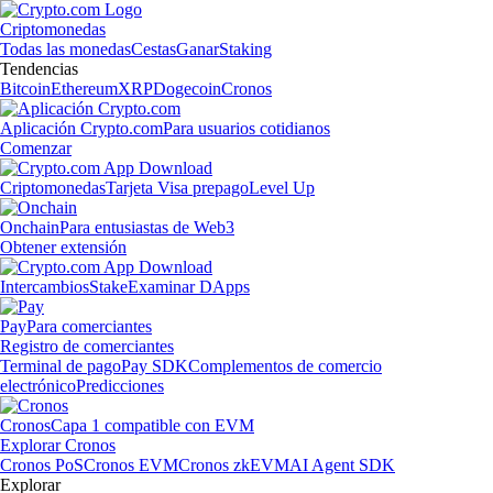
Criptomonedas
Todas las monedas
Cestas
Ganar
Staking
Tendencias
Bitcoin
Ethereum
XRP
Dogecoin
Cronos
Aplicación Crypto.com
Para usuarios cotidianos
Comenzar
Criptomonedas
Tarjeta Visa prepago
Level Up
Onchain
Para entusiastas de Web3
Obtener extensión
Intercambios
Stake
Examinar DApps
Pay
Para comerciantes
Registro de comerciantes
Terminal de pago
Pay SDK
Complementos de comercio
electrónico
Predicciones
Cronos
Capa 1 compatible con EVM
Explorar Cronos
Cronos PoS
Cronos EVM
Cronos zkEVM
AI Agent SDK
Explorar