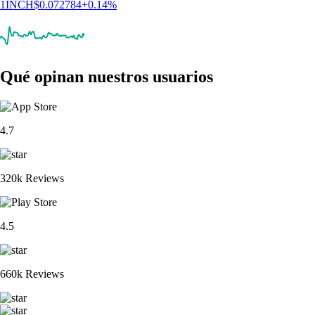
1INCH
$
0.072784
+
0.14
%
Qué opinan nuestros usuarios
4.7
320k Reviews
4.5
660k Reviews