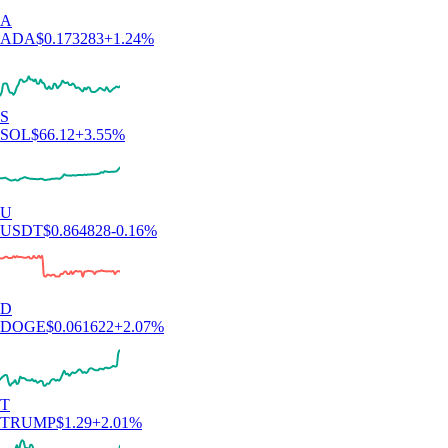
A
ADA
$
0.173283
+
1.24
%
S
SOL
$
66.12
+
3.55
%
U
USDT
$
0.864828
-0.16
%
D
DOGE
$
0.061622
+
2.07
%
T
TRUMP
$
1.29
+
2.01
%