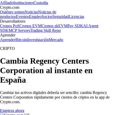
Afiliado
Instituciones
Custodia
Crypto.com
Quiénes somos
Noticias
Noticias de
productos
Eventos
Empleo
Socios
Seguridad
Licencias
Desarrolladores
Cronos PoS
Cronos EVM
Cronos zkEVM
Pay SDK
AI Agent
SDK
MCP Servers
Trading Skill Repo
Aprender
Aprender
Bitcoin
Investigación
Mercado
CRIPTO
Cambia Regency Centers
Corporation al instante en
España
Cambiar tus activos digitales debería ser sencillo: cambia Regency
Centers Corporation rápidamente por cientos de criptos en la app de
Crypto.com.
Empieza ahora