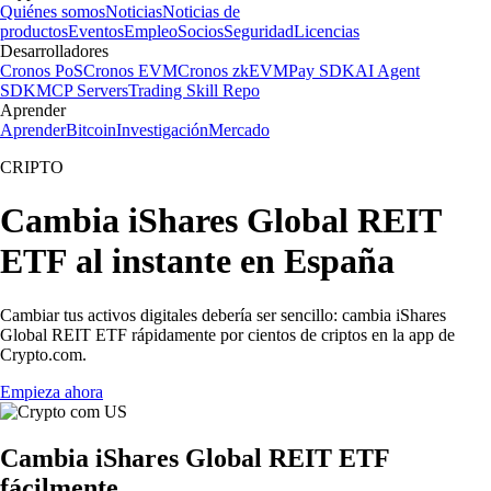
Quiénes somos
Noticias
Noticias de
productos
Eventos
Empleo
Socios
Seguridad
Licencias
Desarrolladores
Cronos PoS
Cronos EVM
Cronos zkEVM
Pay SDK
AI Agent
SDK
MCP Servers
Trading Skill Repo
Aprender
Aprender
Bitcoin
Investigación
Mercado
CRIPTO
Cambia iShares Global REIT
ETF al instante en España
Cambiar tus activos digitales debería ser sencillo: cambia iShares
Global REIT ETF rápidamente por cientos de criptos en la app de
Crypto.com.
Empieza ahora
Cambia iShares Global REIT ETF
fácilmente