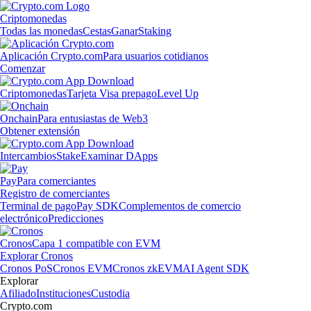
Criptomonedas
Todas las monedas
Cestas
Ganar
Staking
Aplicación Crypto.com
Para usuarios cotidianos
Comenzar
Criptomonedas
Tarjeta Visa prepago
Level Up
Onchain
Para entusiastas de Web3
Obtener extensión
Intercambios
Stake
Examinar DApps
Pay
Para comerciantes
Registro de comerciantes
Terminal de pago
Pay SDK
Complementos de comercio
electrónico
Predicciones
Cronos
Capa 1 compatible con EVM
Explorar Cronos
Cronos PoS
Cronos EVM
Cronos zkEVM
AI Agent SDK
Explorar
Afiliado
Instituciones
Custodia
Crypto.com