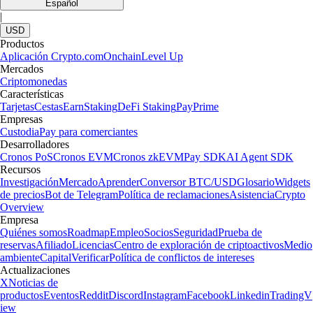
Español
|
USD
Productos
Aplicación Crypto.com
Onchain
Level Up
Mercados
Criptomonedas
Características
Tarjetas
Cestas
Earn
Staking
DeFi Staking
Pay
Prime
Empresas
Custodia
Pay para comerciantes
Desarrolladores
Cronos PoS
Cronos EVM
Cronos zkEVM
Pay SDK
AI Agent SDK
Recursos
Investigación
Mercado
Aprender
Conversor BTC/USD
Glosario
Widgets
de precios
Bot de Telegram
Política de reclamaciones
Asistencia
Crypto
Overview
Empresa
Quiénes somos
Roadmap
Empleo
Socios
Seguridad
Prueba de
reservas
Afiliado
Licencias
Centro de exploración de criptoactivos
Medio
ambiente
Capital
Verificar
Política de conflictos de intereses
Actualizaciones
X
Noticias de
productos
Eventos
Reddit
Discord
Instagram
Facebook
Linkedin
TradingV
iew