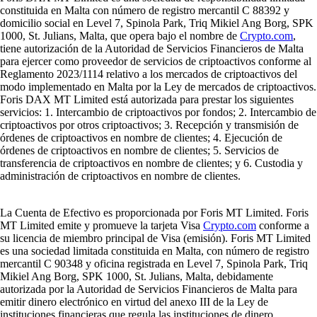
constituida en Malta con número de registro mercantil C 88392 y
domicilio social en Level 7, Spinola Park, Triq Mikiel Ang Borg, SPK
1000, St. Julians, Malta, que opera bajo el nombre de
Crypto.com
,
tiene autorización de la Autoridad de Servicios Financieros de Malta
para ejercer como proveedor de servicios de criptoactivos conforme al
Reglamento 2023/1114 relativo a los mercados de criptoactivos del
modo implementado en Malta por la Ley de mercados de criptoactivos.
Foris DAX MT Limited está autorizada para prestar los siguientes
servicios: 1. Intercambio de criptoactivos por fondos; 2. Intercambio de
criptoactivos por otros criptoactivos; 3. Recepción y transmisión de
órdenes de criptoactivos en nombre de clientes; 4. Ejecución de
órdenes de criptoactivos en nombre de clientes; 5. Servicios de
transferencia de criptoactivos en nombre de clientes; y 6. Custodia y
administración de criptoactivos en nombre de clientes.
La Cuenta de Efectivo es proporcionada por Foris MT Limited. Foris
MT Limited emite y promueve la tarjeta Visa
Crypto.com
conforme a
su licencia de miembro principal de Visa (emisión). Foris MT Limited
es una sociedad limitada constituida en Malta, con número de registro
mercantil C 90348 y oficina registrada en Level 7, Spinola Park, Triq
Mikiel Ang Borg, SPK 1000, St. Julians, Malta, debidamente
autorizada por la Autoridad de Servicios Financieros de Malta para
emitir dinero electrónico en virtud del anexo III de la Ley de
instituciones financieras que regula las instituciones de dinero