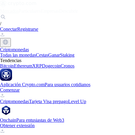
Mercados
Particulares
Empresas
Descubrir
/
Conectar
Registrarse
Criptomonedas
Todas las monedas
Cestas
Ganar
Staking
Tendencias
Bitcoin
Ethereum
XRP
Dogecoin
Cronos
Aplicación Crypto.com
Para usuarios cotidianos
Comenzar
Criptomonedas
Tarjeta Visa prepago
Level Up
Onchain
Para entusiastas de Web3
Obtener extensión