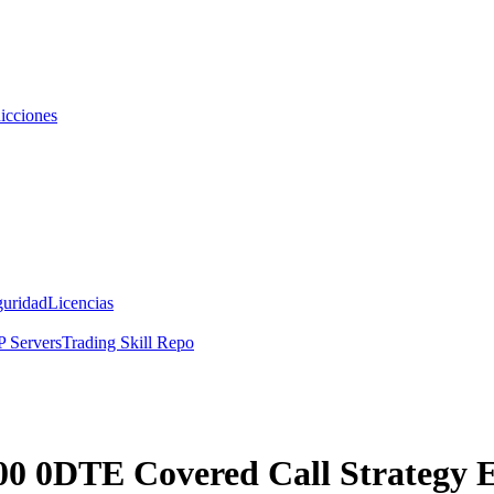
icciones
guridad
Licencias
 Servers
Trading Skill Repo
0 0DTE Covered Call Strategy E