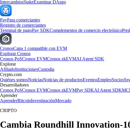
Intercambios
Stake
Examinar DApps
Pay
Para comerciantes
Registro de comerciantes
Terminal de pago
Pay SDK
Complementos de comercio electrónico
Pred
Cronos
Capa 1 compatible con EVM
Explorar Cronos
Cronos PoS
Cronos EVM
Cronos zkEVM
AI Agent SDK
Explorar
Afiliado
Instituciones
Custodia
Crypto.com
Quiénes somos
Noticias
Noticias de productos
Eventos
Empleo
Socios
Se
Desarrolladores
Cronos PoS
Cronos EVM
Cronos zkEVM
Pay SDK
AI Agent SDK
MCP
Aprender
Aprender
Bitcoin
Investigación
Mercado
CRIPTO
Cambia Roundhill Innovation-10