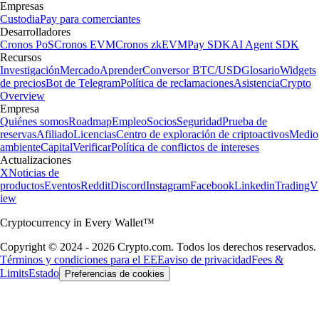
Empresas
Custodia
Pay para comerciantes
Desarrolladores
Cronos PoS
Cronos EVM
Cronos zkEVM
Pay SDK
AI Agent SDK
Recursos
Investigación
Mercado
Aprender
Conversor BTC/USD
Glosario
Widgets
de precios
Bot de Telegram
Política de reclamaciones
Asistencia
Crypto
Overview
Empresa
Quiénes somos
Roadmap
Empleo
Socios
Seguridad
Prueba de
reservas
Afiliado
Licencias
Centro de exploración de criptoactivos
Medio
ambiente
Capital
Verificar
Política de conflictos de intereses
Actualizaciones
X
Noticias de
productos
Eventos
Reddit
Discord
Instagram
Facebook
Linkedin
TradingV
iew
Cryptocurrency in Every Wallet™
Copyright © 2024 - 2026 Crypto.com. Todos los derechos reservados.
Términos y condiciones para el EEE
aviso de privacidad
Fees &
Limits
Estado
Preferencias de cookies