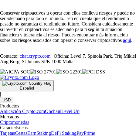
Conservar criptoactivos u operar con ellos conlleva riesgos y puede no
ser adecuado para todo el mundo. Ten en cuenta que el rendimiento
pasado no garantiza el rendimiento futuro. Considera cuidadosamente
si invertir en criptoactivos es adecuado para ti según tu situación
financiera y tolerancia al riesgo. Puedes encontrar más información
sobre los riesgos asociados con operar o conservar criptoactivos
aquí
.
Contacto:
chat.crypto.com
| Oficina: Level 7, Spinola Park, Triq Mikiel
Ang Borg, St Julians SPK 1000 Malta.
Español
|
USD
Productos
Aplicación Crypto.com
Onchain
Level Up
Mercados
Criptomonedas
Características
Tarjetas
Cestas
Earn
Staking
DeFi Staking
Pay
Prime