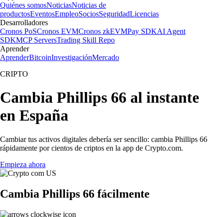
Quiénes somos
Noticias
Noticias de
productos
Eventos
Empleo
Socios
Seguridad
Licencias
Desarrolladores
Cronos PoS
Cronos EVM
Cronos zkEVM
Pay SDK
AI Agent
SDK
MCP Servers
Trading Skill Repo
Aprender
Aprender
Bitcoin
Investigación
Mercado
CRIPTO
Cambia Phillips 66 al instante
en España
Cambiar tus activos digitales debería ser sencillo: cambia Phillips 66
rápidamente por cientos de criptos en la app de Crypto.com.
Empieza ahora
Cambia Phillips 66 fácilmente