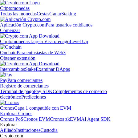
Criptomonedas
Todas las monedas
Cestas
Ganar
Staking
Aplicación Crypto.com
Para usuarios cotidianos
Comenzar
Criptomonedas
Tarjeta Visa prepago
Level Up
Onchain
Para entusiastas de Web3
Obtener extensión
Intercambios
Stake
Examinar DApps
Pay
Para comerciantes
Registro de comerciantes
Terminal de pago
Pay SDK
Complementos de comercio
electrónico
Predicciones
Cronos
Capa 1 compatible con EVM
Explorar Cronos
Cronos PoS
Cronos EVM
Cronos zkEVM
AI Agent SDK
Explorar
Afiliado
Instituciones
Custodia
Crypto.com