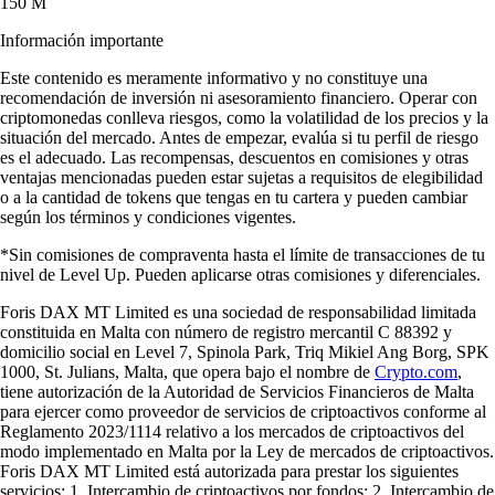
150 M
Información importante
Este contenido es meramente informativo y no constituye una
recomendación de inversión ni asesoramiento financiero. Operar con
criptomonedas conlleva riesgos, como la volatilidad de los precios y la
situación del mercado. Antes de empezar, evalúa si tu perfil de riesgo
es el adecuado. Las recompensas, descuentos en comisiones y otras
ventajas mencionadas pueden estar sujetas a requisitos de elegibilidad
o a la cantidad de tokens que tengas en tu cartera y pueden cambiar
según los términos y condiciones vigentes.
*Sin comisiones de compraventa hasta el límite de transacciones de tu
nivel de Level Up. Pueden aplicarse otras comisiones y diferenciales.
Foris DAX MT Limited es una sociedad de responsabilidad limitada
constituida en Malta con número de registro mercantil C 88392 y
domicilio social en Level 7, Spinola Park, Triq Mikiel Ang Borg, SPK
1000, St. Julians, Malta, que opera bajo el nombre de
Crypto.com
,
tiene autorización de la Autoridad de Servicios Financieros de Malta
para ejercer como proveedor de servicios de criptoactivos conforme al
Reglamento 2023/1114 relativo a los mercados de criptoactivos del
modo implementado en Malta por la Ley de mercados de criptoactivos.
Foris DAX MT Limited está autorizada para prestar los siguientes
servicios: 1. Intercambio de criptoactivos por fondos; 2. Intercambio de