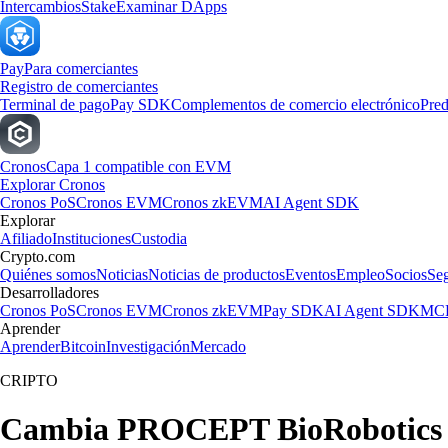
Intercambios
Stake
Examinar DApps
Pay
Para comerciantes
Registro de comerciantes
Terminal de pago
Pay SDK
Complementos de comercio electrónico
Pred
Cronos
Capa 1 compatible con EVM
Explorar Cronos
Cronos PoS
Cronos EVM
Cronos zkEVM
AI Agent SDK
Explorar
Afiliado
Instituciones
Custodia
Crypto.com
Quiénes somos
Noticias
Noticias de productos
Eventos
Empleo
Socios
Se
Desarrolladores
Cronos PoS
Cronos EVM
Cronos zkEVM
Pay SDK
AI Agent SDK
MCP
Aprender
Aprender
Bitcoin
Investigación
Mercado
CRIPTO
Cambia PROCEPT BioRobotics Co