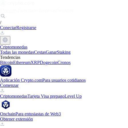
Mercados
Particulares
Empresas
Descubrir
/
Conectar
Registrarse
Criptomonedas
Todas las monedas
Cestas
Ganar
Staking
Tendencias
Bitcoin
Ethereum
XRP
Dogecoin
Cronos
Aplicación Crypto.com
Para usuarios cotidianos
Comenzar
Criptomonedas
Tarjeta Visa prepago
Level Up
Onchain
Para entusiastas de Web3
Obtener extensión