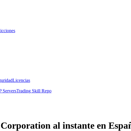
icciones
guridad
Licencias
 Servers
Trading Skill Repo
rporation al instante en Espa