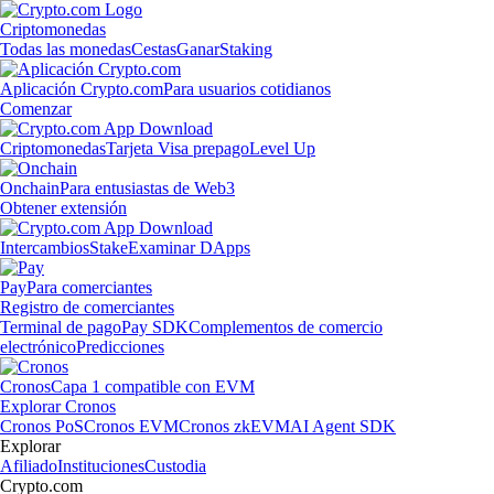
Criptomonedas
Todas las monedas
Cestas
Ganar
Staking
Aplicación Crypto.com
Para usuarios cotidianos
Comenzar
Criptomonedas
Tarjeta Visa prepago
Level Up
Onchain
Para entusiastas de Web3
Obtener extensión
Intercambios
Stake
Examinar DApps
Pay
Para comerciantes
Registro de comerciantes
Terminal de pago
Pay SDK
Complementos de comercio
electrónico
Predicciones
Cronos
Capa 1 compatible con EVM
Explorar Cronos
Cronos PoS
Cronos EVM
Cronos zkEVM
AI Agent SDK
Explorar
Afiliado
Instituciones
Custodia
Crypto.com