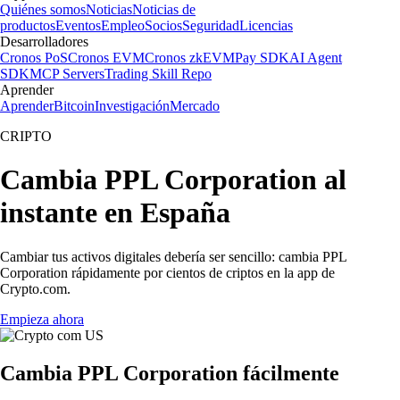
Quiénes somos
Noticias
Noticias de
productos
Eventos
Empleo
Socios
Seguridad
Licencias
Desarrolladores
Cronos PoS
Cronos EVM
Cronos zkEVM
Pay SDK
AI Agent
SDK
MCP Servers
Trading Skill Repo
Aprender
Aprender
Bitcoin
Investigación
Mercado
CRIPTO
Cambia PPL Corporation al
instante en España
Cambiar tus activos digitales debería ser sencillo: cambia PPL
Corporation rápidamente por cientos de criptos en la app de
Crypto.com.
Empieza ahora
Cambia PPL Corporation fácilmente