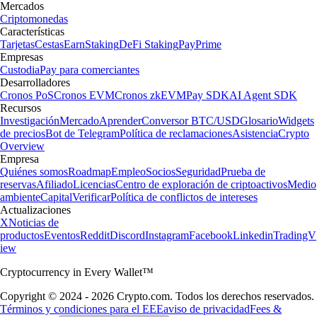
Mercados
Criptomonedas
Características
Tarjetas
Cestas
Earn
Staking
DeFi Staking
Pay
Prime
Empresas
Custodia
Pay para comerciantes
Desarrolladores
Cronos PoS
Cronos EVM
Cronos zkEVM
Pay SDK
AI Agent SDK
Recursos
Investigación
Mercado
Aprender
Conversor BTC/USD
Glosario
Widgets
de precios
Bot de Telegram
Política de reclamaciones
Asistencia
Crypto
Overview
Empresa
Quiénes somos
Roadmap
Empleo
Socios
Seguridad
Prueba de
reservas
Afiliado
Licencias
Centro de exploración de criptoactivos
Medio
ambiente
Capital
Verificar
Política de conflictos de intereses
Actualizaciones
X
Noticias de
productos
Eventos
Reddit
Discord
Instagram
Facebook
Linkedin
TradingV
iew
Cryptocurrency in Every Wallet™
Copyright © 2024 - 2026 Crypto.com. Todos los derechos reservados.
Términos y condiciones para el EEE
aviso de privacidad
Fees &