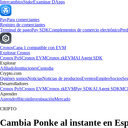
Intercambios
Stake
Examinar DApps
Pay
Para comerciantes
Registro de comerciantes
Terminal de pago
Pay SDK
Complementos de comercio electrónico
Pred
Cronos
Capa 1 compatible con EVM
Explorar Cronos
Cronos PoS
Cronos EVM
Cronos zkEVM
AI Agent SDK
Explorar
Afiliado
Instituciones
Custodia
Crypto.com
Quiénes somos
Noticias
Noticias de productos
Eventos
Empleo
Socios
Se
Desarrolladores
Cronos PoS
Cronos EVM
Cronos zkEVM
Pay SDK
AI Agent SDK
MCP
Aprender
Aprender
Bitcoin
Investigación
Mercado
CRIPTO
Cambia Ponke al instante en Es