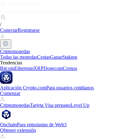
Mercados
Particulares
Empresas
Descubrir
/
Conectar
Registrarse
Criptomonedas
Todas las monedas
Cestas
Ganar
Staking
Tendencias
Bitcoin
Ethereum
XRP
Dogecoin
Cronos
Aplicación Crypto.com
Para usuarios cotidianos
Comenzar
Criptomonedas
Tarjeta Visa prepago
Level Up
Onchain
Para entusiastas de Web3
Obtener extensión