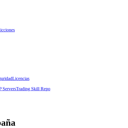
icciones
guridad
Licencias
 Servers
Trading Skill Repo
paña