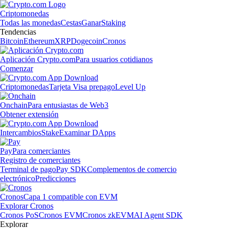
Criptomonedas
Todas las monedas
Cestas
Ganar
Staking
Tendencias
Bitcoin
Ethereum
XRP
Dogecoin
Cronos
Aplicación Crypto.com
Para usuarios cotidianos
Comenzar
Criptomonedas
Tarjeta Visa prepago
Level Up
Onchain
Para entusiastas de Web3
Obtener extensión
Intercambios
Stake
Examinar DApps
Pay
Para comerciantes
Registro de comerciantes
Terminal de pago
Pay SDK
Complementos de comercio
electrónico
Predicciones
Cronos
Capa 1 compatible con EVM
Explorar Cronos
Cronos PoS
Cronos EVM
Cronos zkEVM
AI Agent SDK
Explorar