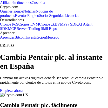
Afiliado
Instituciones
Custodia
Crypto.com
Quiénes somos
Noticias
Noticias de
productos
Eventos
Empleo
Socios
Seguridad
Licencias
Desarrolladores
Cronos PoS
Cronos EVM
Cronos zkEVM
Pay SDK
AI Agent
SDK
MCP Servers
Trading Skill Repo
Aprender
Aprender
Bitcoin
Investigación
Mercado
CRIPTO
Cambia Pentair plc. al instante
en España
Cambiar tus activos digitales debería ser sencillo: cambia Pentair plc.
rápidamente por cientos de criptos en la app de Crypto.com.
Empieza ahora
Cambia Pentair plc. fácilmente