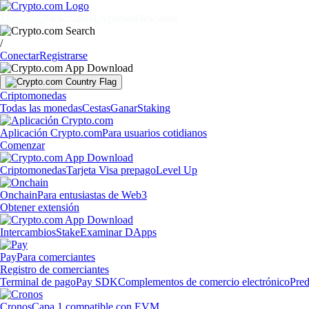
Mercados
Particulares
Empresas
Descubrir
/
Conectar
Registrarse
Criptomonedas
Todas las monedas
Cestas
Ganar
Staking
Aplicación Crypto.com
Para usuarios cotidianos
Comenzar
Criptomonedas
Tarjeta Visa prepago
Level Up
Onchain
Para entusiastas de Web3
Obtener extensión
Intercambios
Stake
Examinar DApps
Pay
Para comerciantes
Registro de comerciantes
Terminal de pago
Pay SDK
Complementos de comercio electrónico
Pred
Cronos
Capa 1 compatible con EVM