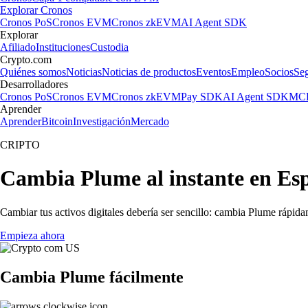
Explorar Cronos
Cronos PoS
Cronos EVM
Cronos zkEVM
AI Agent SDK
Explorar
Afiliado
Instituciones
Custodia
Crypto.com
Quiénes somos
Noticias
Noticias de productos
Eventos
Empleo
Socios
Se
Desarrolladores
Cronos PoS
Cronos EVM
Cronos zkEVM
Pay SDK
AI Agent SDK
MCP
Aprender
Aprender
Bitcoin
Investigación
Mercado
CRIPTO
Cambia Plume al instante en Es
Cambiar tus activos digitales debería ser sencillo: cambia Plume rápid
Empieza ahora
Cambia Plume fácilmente