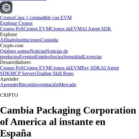
Cronos
Capa 1 compatible con EVM
Explorar Cronos
Cronos PoS
Cronos EVM
Cronos zkEVM
AI Agent SDK
Explorar
Afiliado
Instituciones
Custodia
Crypto.com
Quiénes somos
Noticias
Noticias de
productos
Eventos
Empleo
Socios
Seguridad
Licencias
Desarrolladores
Cronos PoS
Cronos EVM
Cronos zkEVM
Pay SDK
AI Agent
SDK
MCP Servers
Trading Skill Repo
Aprender
Aprender
Bitcoin
Investigación
Mercado
CRIPTO
Cambia Packaging Corporation
of America al instante en
España