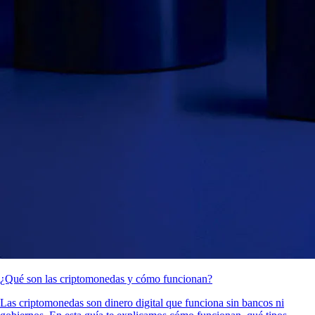
¿Qué son las criptomonedas y cómo funcionan?
Las criptomonedas son dinero digital que funciona sin bancos ni