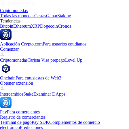
Criptomonedas
Todas las monedas
Cestas
Ganar
Staking
Tendencias
Bitcoin
Ethereum
XRP
Dogecoin
Cronos
Aplicación Crypto.com
Para usuarios cotidianos
Comenzar
Criptomonedas
Tarjeta Visa prepago
Level Up
Onchain
Para entusiastas de Web3
Obtener extensión
Intercambios
Stake
Examinar DApps
Pay
Para comerciantes
Registro de comerciantes
Terminal de pago
Pay SDK
Complementos de comercio
electrónico
Predicciones