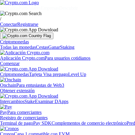
Mercados
Particulares
Empresas
Descubrir
/
Conectar
Registrarse
Criptomonedas
Todas las monedas
Cestas
Ganar
Staking
Aplicación Crypto.com
Para usuarios cotidianos
Comenzar
Criptomonedas
Tarjeta Visa prepago
Level Up
Onchain
Para entusiastas de Web3
Obtener extensión
Intercambios
Stake
Examinar DApps
Pay
Para comerciantes
Registro de comerciantes
Terminal de pago
Pay SDK
Complementos de comercio electrónico
Pred
Cronos
Capa 1 compatible con EVM