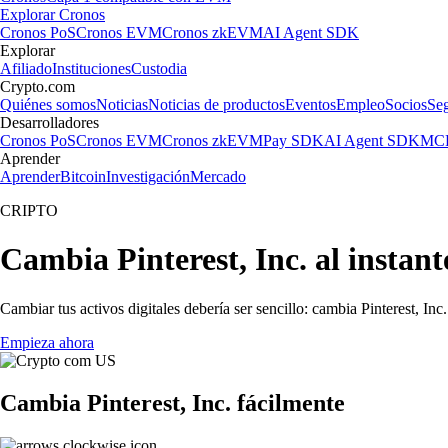
Explorar Cronos
Cronos PoS
Cronos EVM
Cronos zkEVM
AI Agent SDK
Explorar
Afiliado
Instituciones
Custodia
Crypto.com
Quiénes somos
Noticias
Noticias de productos
Eventos
Empleo
Socios
Se
Desarrolladores
Cronos PoS
Cronos EVM
Cronos zkEVM
Pay SDK
AI Agent SDK
MCP
Aprender
Aprender
Bitcoin
Investigación
Mercado
CRIPTO
Cambia Pinterest, Inc. al instan
Cambiar tus activos digitales debería ser sencillo: cambia Pinterest, In
Empieza ahora
Cambia Pinterest, Inc. fácilmente