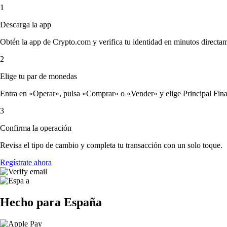
1
Descarga la app
Obtén la app de Crypto.com y verifica tu identidad en minutos directa
2
Elige tu par de monedas
Entra en «Operar», pulsa «Comprar» o «Vender» y elige Principal Financ
3
Confirma la operación
Revisa el tipo de cambio y completa tu transacción con un solo toque.
Regístrate ahora
Hecho para España