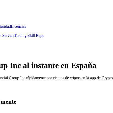
guridad
Licencias
 Servers
Trading Skill Repo
p Inc al instante en España
nancial Group Inc rápidamente por cientos de criptos en la app de Crypt
lmente