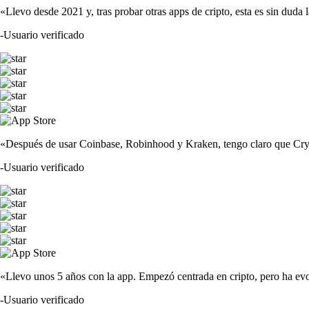
«Llevo desde 2021 y, tras probar otras apps de cripto, esta es sin duda 
-
Usuario verificado
«Después de usar Coinbase, Robinhood y Kraken, tengo claro que Crypto
-
Usuario verificado
«Llevo unos 5 años con la app. Empezó centrada en cripto, pero ha evo
-
Usuario verificado