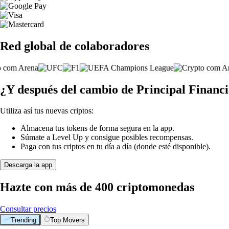
Red global de colaboradores
¿Y después del cambio de Principal Financ
Utiliza así tus nuevas criptos:
Almacena tus tokens de forma segura en la app.
Súmate a Level Up y consigue posibles recompensas.
Paga con tus criptos en tu día a día (donde esté disponible).
Descarga la app
Hazte con más de 400 criptomonedas
Consultar precios
Trending
Top Movers